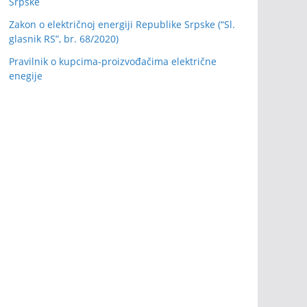
Srpske
Zakon o električnoj energiji Republike Srpske (“Sl.
glasnik RS”, br. 68/2020)
Pravilnik o kupcima-proizvođačima električne
enegije