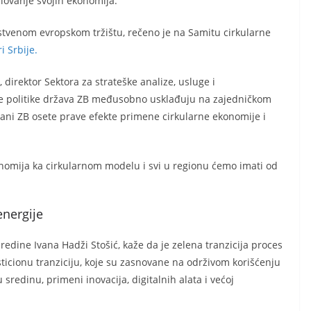
ovanje svojih ekonomija.
dinstvenom evropskom tržištu, rečeno je na Samitu cirkularne
i Srbije.
direktor Sektora za strateške analize, usluge i
 se politike država ZB međusobno usklađuju na zajedničkom
đani ZB osete prave efekte primene cirkularne ekonomije i
nomija ka cirkularnom modelu i svi u regionu ćemo imati od
nergije
redine Ivana Hadži Stošić, kaže da je zelena tranzicija proces
icionu tranziciju, koje su zasnovane na održivom korišćenju
sredinu, primeni inovacija, digitalnih alata i većoj