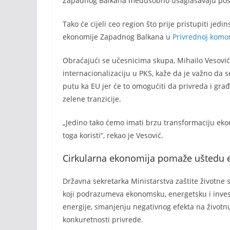
Zapadnog Balkana međusobno usaglašavaju posl
Tako će cijeli ceo region što prije pristupiti je
ekonomije Zapadnog Balkana u
Privrednoj komor
Obraćajući se učesnicima skupa, Mihailo Vesović, 
internacionalizaciju u PKS, kaže da je važno da
putu ka EU jer će to omogućiti da privreda i gra
zelene tranzicije.
„Jedino tako ćemo imati brzu transformaciju eko
toga koristi“, rekao je Vesović.
Cirkularna ekonomija pomaže uštedu e
Državna sekretarka Ministarstva zaštite životne s
koji podrazumeva ekonomsku, energetsku i invest
energije, smanjenju negativnog efekta na životnu 
konkuretnosti privrede.