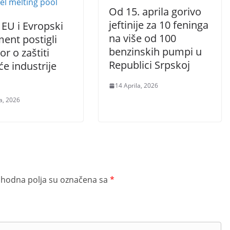
Od 15. aprila gorivo
jeftinije za 10 feninga
 EU i Evropski
na više od 100
ent postigli
benzinskih pumpi u
r o zaštiti
Republici Srpskoj
e industrije
14 Aprila, 2026
a, 2026
hodna polja su označena sa
*