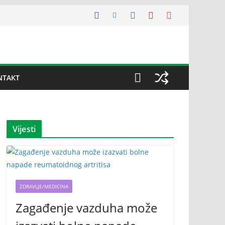
NTAKT
Vijesti
ZDRAVLJE/MEDICINA
Zagađenje vazduha može