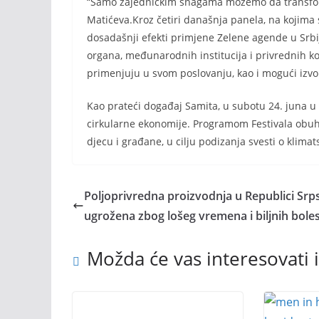
“Samo zajedničkim snagama možemo da transform
Matićeva.Kroz četiri današnja panela, na kojima s
dosadašnji efekti primjene Zelene agende u Srb
organa, međunarodnih institucija i privrednih k
primenjuju u svom poslovanju, kao i mogući izvori
Kao prateći događaj Samita, u subotu 24. juna u
cirkularne ekonomije. Programom Festivala obuh
djecu i građane, u cilju podizanja svesti o klima
Poljoprivredna proizvodnja u Republici Srp
ugrožena zbog lošeg vremena i biljnih boles
Možda će vas interesovati i