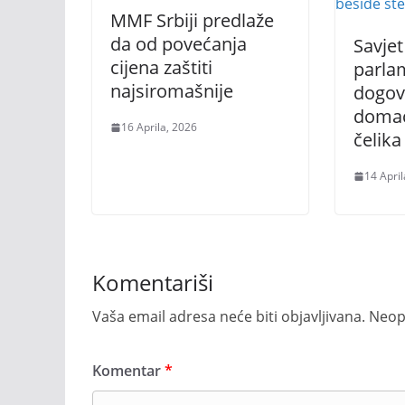
MMF Srbiji predlaže
da od povećanja
Savjet
cijena zaštiti
parlam
najsiromašnije
dogovo
domać
16 Aprila, 2026
čelika
14 April
Komentariši
Vaša email adresa neće biti objavljivana.
Neop
Komentar
*