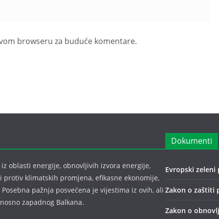
u ovom browseru za buduće komentare.
Dokumenti
z oblasti energije, obnovljivih izvora energije,
Evropski zeleni 
bi protiv klimatskih promjena, efikasne ekonomije,
 Posebna pažnja posvećena je vijestima iz ovih, ali
Zakon o zaštiti 
odnosno zapadnog Balkana.
Zakon o obnovlj