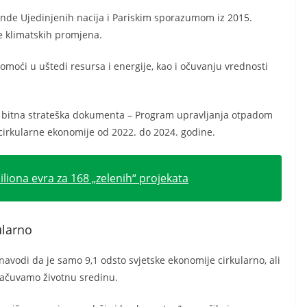
agende Ujedinjenih nacija i Pariskim sporazumom iz 2015.
je klimatskih promjena.
omoći u uštedi resursa i energije, kao i očuvanju vrednosti
va bitna strateška dokumenta – Program upravljanja otpadom
 cirkularne ekonomije od 2022. do 2024. godine.
liona evra za 168 „zelenih“ projekata
ularno
 navodi da je samo 9,1 odsto svjetske ekonomije cirkularno, ali
sačuvamo životnu sredinu.