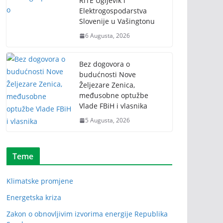
RiTE Ugljevik i
Elektrogospodarstva
Slovenije u Vašingtonu
6 Augusta, 2026
Bez dogovora o
budućnosti Nove
Željezare Zenica,
međusobne optužbe
Vlade FBiH i vlasnika
5 Augusta, 2026
Teme
Klimatske promjene
Energetska kriza
Zakon o obnovljivim izvorima energije Republika