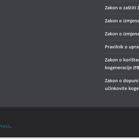
Zakon o zaštiti 
Zakon o izmjena
Zakon o izmjena
Pravilnik o upr
Zakon o korišten
kogeneracije (FB
Zakon o dopuni 
učinkovite kogen
ress
.