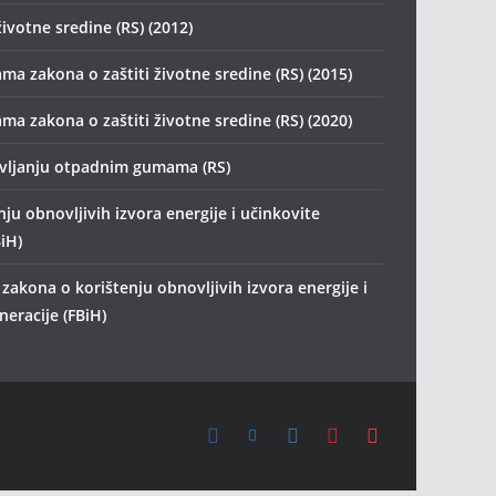
životne sredine (RS) (2012)
ma zakona o zaštiti životne sredine (RS) (2015)
ma zakona o zaštiti životne sredine (RS) (2020)
avljanju otpadnim gumama (RS)
ju obnovljivih izvora energije i učinkovite
iH)
zakona o korištenju obnovljivih izvora energije i
eracije (FBiH)