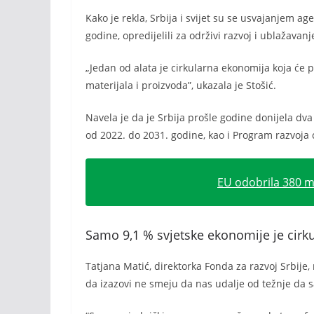
Kako je rekla, Srbija i svijet su se usvajanjem 
godine, opredijelili za održivi razvoj i ublažavan
„Jedan od alata je cirkularna ekonomija koja će p
materijala i proizvoda”, ukazala je Stošić.
Navela je da je Srbija prošle godine donijela d
od 2022. do 2031. godine, kao i Program razvoja
EU odobrila 380 mi
Samo 9,1 % svjetske ekonomije je cirk
Tatjana Matić, direktorka Fonda za razvoj Srbije,
da izazovi ne smeju da nas udalje od težnje da 