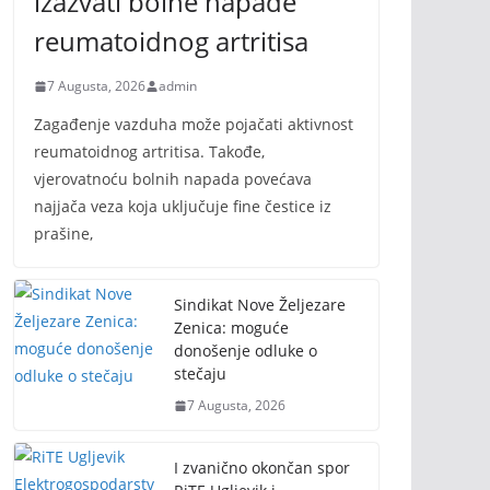
izazvati bolne napade
reumatoidnog artritisa
7 Augusta, 2026
admin
Zagađenje vazduha može pojačati aktivnost
reumatoidnog artritisa. Takođe,
vjerovatnoću bolnih napada povećava
najjača veza koja uključuje fine čestice iz
prašine,
Sindikat Nove Željezare
Zenica: moguće
donošenje odluke o
stečaju
7 Augusta, 2026
I zvanično okončan spor