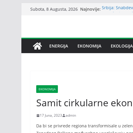
Skip
Najnovije:
Srbija: Snabdev
Subota, 8 Augusta, 2026
to
Zagađenje vazd
reumatoidnog ar
content
Sindikat Nove 
o stečaju
I zvanično okon
Slovenije u Vaš
ENERGIJA
EKONOMIJA
EKOLOGIJA
Bez dogovora o 
međusobne optu
EKONOMIJA
Samit cirkularne eko
17 Juna, 2023
admin
Da bi se privrede regiona transformisale u zelene