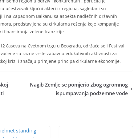
išemo region u održiv i konkurentan”, poručila je
u učestvovali ključni akteri iz regiona, sagledani su
iji i na Zapadnom Balkanu sa aspekta nadležnih državnih
omora, predstavljena su cirkularna rešenja koje kompanije
 finansiranja zelene tranzicije.
 12 časova na Cvetnom trgu u Beogradu, održaće se i Festival
vaćene su razne vrste zabavno-edukativnih aktivnosti za
tskoj krizi i značaju primjene principa cirkularne ekonomije.
skoj
Nagib Zemlje se pomjerio zbog ogromnog
ti
ispumpavanja podzemne vode