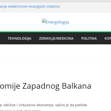
anje električnom energijom stabilno
uha može izazvati bolne napade
tritisa
Željezare Zenica: moguće donošenje odluke
čan spor RiTE Ugljevik i Elektrogospodarstva
ingtonu
TEHNOLOGIJA
ZDRAVLJE/MEDICINA
POLITIKA
KO
budućnosti Nove Željezare Zenica,
žbe Vlade FBiH i vlasnika
nomije Zapadnog Balkana
, održive i cirkularne ekonomije, važno je da politike