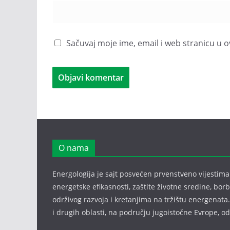
Sačuvaj moje ime, email i web stranicu 
O nama
Energologija je sajt posvećen prvenstveno vijestima i
energetske efikasnosti, zaštite životne sredine, bor
održivog razvoja i kretanjima na tržištu energenata.
i drugih oblasti, na području jugoistočne Evrope, 