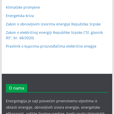
Klimatske promjene
Energetska kriza
Zakon o obnovljivim izvorima energije Republika Srpske
Zakon o električnoj energiji Republike Srpske (“Sl. glasnik
RS”, br. 68/2020)
Pravilnik o kupcima-proizvođačima električne enegije
O nama
Energologija je sajt posvećen prvenstveno vijestima iz
oblasti energije, obnovljivih izvora energije, energetske
efikasnosti, zaštite životne sredine, borbi protiv klimatskih