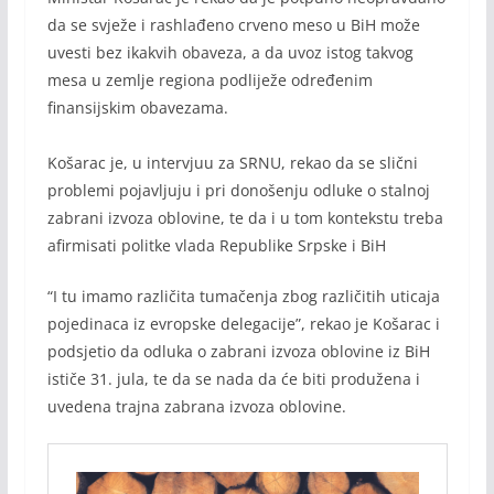
da se svježe i rashlađeno crveno meso u BiH može
uvesti bez ikakvih obaveza, a da uvoz istog takvog
mesa u zemlje regiona podliježe određenim
finansijskim obavezama.
Košarac je, u intervjuu za SRNU, rekao da se slični
problemi pojavljuju i pri donošenju odluke o stalnoj
zabrani izvoza oblovine, te da i u tom kontekstu treba
afirmisati politke vlada Republike Srpske i BiH
“I tu imamo različita tumačenja zbog različitih uticaja
pojedinaca iz evropske delegacije”, rekao je Košarac i
podsjetio da odluka o zabrani izvoza oblovine iz BiH
ističe 31. jula, te da se nada da će biti produžena i
uvedena trajna zabrana izvoza oblovine.