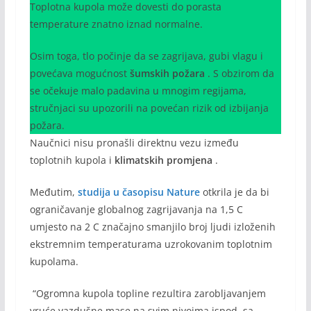
Toplotna kupola može dovesti do porasta
temperature znatno iznad normalne.
Osim toga, tlo počinje da se zagrijava, gubi vlagu i
povećava mogućnost
šumskih požara
. S obzirom da
se očekuje malo padavina u mnogim regijama,
stručnjaci su upozorili na povećan rizik od izbijanja
požara.
Naučnici nisu pronašli direktnu vezu između
toplotnih kupola i
klimatskih promjena
.
Međutim,
studija u časopisu Nature
otkrila je da bi
ograničavanje globalnog zagrijavanja na 1,5 C
umjesto na 2 C značajno smanjilo broj ljudi izloženih
ekstremnim temperaturama uzrokovanim toplotnim
kupolama.
“Ogromna kupola topline rezultira zarobljavanjem
vruće vazdušne mase na svim nivoima ispod, sa