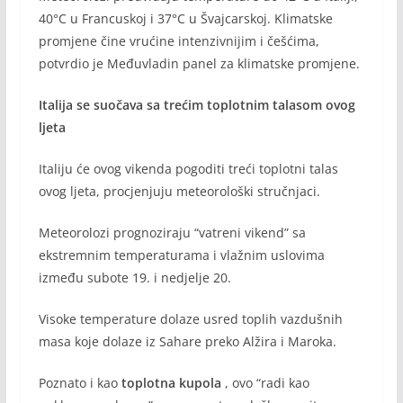
40°C u Francuskoj i 37°C u Švajcarskoj. Klimatske
promjene čine vrućine intenzivnijim i češćima,
potvrdio je Međuvladin panel za klimatske promjene.
Italija se suočava sa trećim toplotnim talasom ovog
ljeta
Italiju će ovog vikenda pogoditi treći toplotni talas
ovog ljeta, procjenjuju meteorološki stručnjaci.
Meteorolozi prognoziraju “vatreni vikend” sa
ekstremnim temperaturama i vlažnim uslovima
između subote 19. i nedjelje 20.
Visoke temperature dolaze usred toplih vazdušnih
masa koje dolaze iz Sahare preko Alžira i Maroka.
Poznato i kao
toplotna kupola
, ovo “radi kao