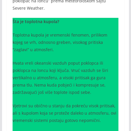
poklopac na loncu” prema meteorološkom sajtu
Severe Weather.
Šta je toplotna kupola?
Toplotna kupola je vremenski fenomen, prilikom
kojeg se vrh, odnosno greben, visokog pritiska
“zaglavi” u atmosferi.
Hvata vreli okeanski vazduh poput poklopca ili
poklopca na loncu koji ključa. Vruć vazduh se širi
vertikalno u atmosferu, a visoki pritisak ga gura
prema tlu. Nema kuda pobjeći i kompresuje se,
zadržavajući još više toplote ispod sebe.
Vjetrovi su obično u stanju da pokreću visok pritisak,
ali s kupolom koja se proteže daleko u atmosferu, ovi
vremenski sistemi postaju gotovo nepomični.