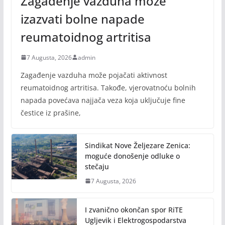
Zagađenje vazduha može
izazvati bolne napade
reumatoidnog artritisa
7 Augusta, 2026
admin
Zagađenje vazduha može pojačati aktivnost
reumatoidnog artritisa. Takođe, vjerovatnoću bolnih
napada povećava najjača veza koja uključuje fine
čestice iz prašine,
Sindikat Nove Željezare Zenica:
moguće donošenje odluke o
stečaju
7 Augusta, 2026
I zvanično okončan spor RiTE
Ugljevik i Elektrogospodarstva