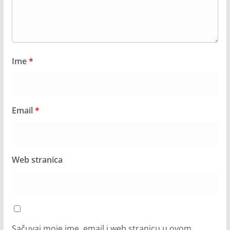
Ime
*
Email
*
Web stranica
Sačuvaj moje ime, email i web stranicu u ovom