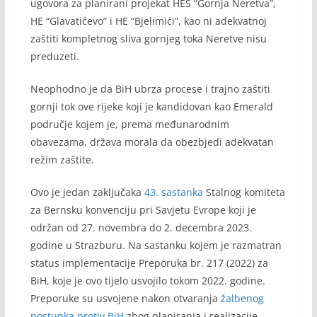
ugovora za planirani projekat HES “Gornja Neretva”,
HE “Glavatičevo” i HE “Bjelimići”, kao ni adekvatnoj
zaštiti kompletnog sliva gornjeg toka Neretve nisu
preduzeti.
Neophodno je da BiH ubrza procese i trajno zaštiti
gornji tok ove rijeke koji je kandidovan kao Emerald
područje kojem je, prema međunarodnim
obavezama, država morala da obezbjedi adekvatan
režim zaštite.
Ovo je jedan zaključaka
43. sastanka
Stalnog komiteta
za Bernsku konvenciju pri Savjetu Evrope koji je
održan od 27. novembra do 2. decembra 2023.
godine u Strazburu. Na sastanku kojem je razmatran
status implementacije Preporuka br. 217 (2022) za
BiH, koje je ovo tijelo usvojilo tokom 2022. godine.
Preporuke su usvojene nakon otvaranja
žalbenog
postupka protiv BiH
zbog planiranja i realizacije