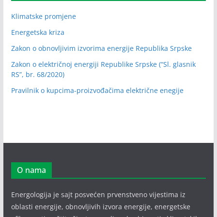
Klimatske promjene
Energetska kriza
Zakon o obnovljivim izvorima energije Republika Srpske
Zakon o električnoj energiji Republike Srpske (“Sl. glasnik
RS”, br. 68/2020)
Pravilnik o kupcima-proizvođačima električne enegije
O nama
Energologija je sajt posvećen prvenstveno vijestima iz
oblasti energije, obnovljivih izvora energije, energetske