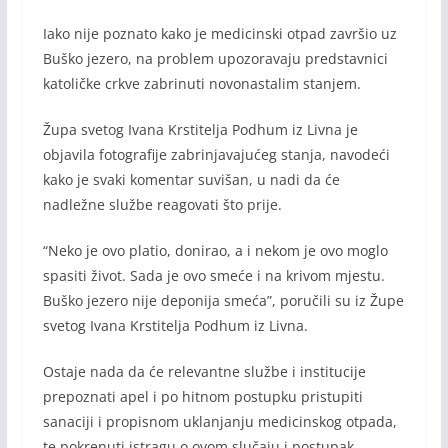
Iako nije poznato kako je medicinski otpad završio uz
Buško jezero, na problem upozoravaju predstavnici
katoličke crkve zabrinuti novonastalim stanjem.
Župa svetog Ivana Krstitelja Podhum iz Livna je
objavila fotografije zabrinjavajućeg stanja, navodeći
kako je svaki komentar suvišan, u nadi da će
nadležne službe reagovati što prije.
“Neko je ovo platio, donirao, a i nekom je ovo moglo
spasiti život. Sada je ovo smeće i na krivom mjestu.
Buško jezero nije deponija smeća”, poručili su iz Župe
svetog Ivana Krstitelja Podhum iz Livna.
Ostaje nada da će relevantne službe i institucije
prepoznati apel i po hitnom postupku pristupiti
sanaciji i propisnom uklanjanju medicinskog otpada,
te pokrenuti istragu o ovom slučaju i postupak