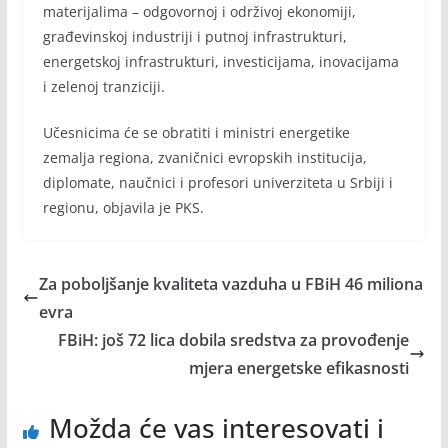
materijalima – odgovornoj i održivoj ekonomiji,
građevinskoj industriji i putnoj infrastrukturi,
energetskoj infrastrukturi, investicijama, inovacijama
i zelenoj tranziciji.
Učesnicima će se obratiti i ministri energetike
zemalja regiona, zvaničnici evropskih institucija,
diplomate, naučnici i profesori univerziteta u Srbiji i
regionu, objavila je PKS.
Za poboljšanje kvaliteta vazduha u FBiH 46 miliona
evra
FBiH: još 72 lica dobila sredstva za provođenje
mjera energetske efikasnosti
Možda će vas interesovati i