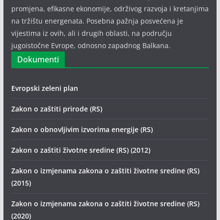
promjena, efikasne ekonomije, održivog razvoja i kretanjima
na tržištu energenata. Posebna pažnja posvećena je
vijestima iz ovih, ali i drugih oblasti, na području
jugoistočne Evrope, odnosno zapadnog Balkana.
Dokumenti
Evropski zeleni plan
Zakon o zaštiti prirode (RS)
Zakon o obnovljivim izvorima energije (RS)
Zakon o zaštiti životne sredine (RS) (2012)
Zakon o izmjenama zakona o zaštiti životne sredine (RS)
(2015)
Zakon o izmjenama zakona o zaštiti životne sredine (RS)
(2020)