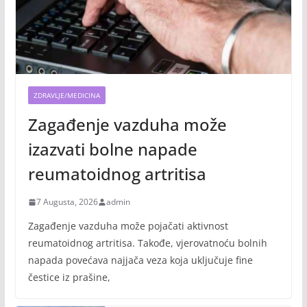
ZDRAVLJE/MEDICINA
Zagađenje vazduha može
izazvati bolne napade
reumatoidnog artritisa
7 Augusta, 2026
admin
Zagađenje vazduha može pojačati aktivnost
reumatoidnog artritisa. Takođe, vjerovatnoću bolnih
napada povećava najjača veza koja uključuje fine
čestice iz prašine,