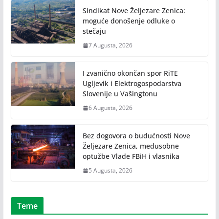
Sindikat Nove Željezare Zenica:
moguće donošenje odluke o
stečaju
7 Augusta, 2026
I zvanično okončan spor RiTE
Ugljevik i Elektrogospodarstva
Slovenije u Vašingtonu
6 Augusta, 2026
Bez dogovora o budućnosti Nove
Željezare Zenica, međusobne
optužbe Vlade FBiH i vlasnika
5 Augusta, 2026
Teme