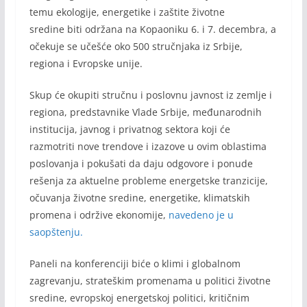
temu ekologije, energetike i zaštite životne
sredine biti održana na Kopaoniku 6. i 7. decembra, a
očekuje se učešće oko 500 stručnjaka iz Srbije,
regiona i Evropske unije.
Skup će okupiti stručnu i poslovnu javnost iz zemlje i
regiona, predstavnike Vlade Srbije, međunarodnih
institucija, javnog i privatnog sektora koji će
razmotriti nove trendove i izazove u ovim oblastima
poslovanja i pokušati da daju odgovore i ponude
rešenja za aktuelne probleme energetske tranzicije,
očuvanja životne sredine, energetike, klimatskih
promena i održive ekonomije,
navedeno je u
saopštenju.
Paneli na konferenciji biće o klimi i globalnom
zagrevanju, strateškim promenama u politici životne
sredine, evropskoj energetskoj politici, kritičnim