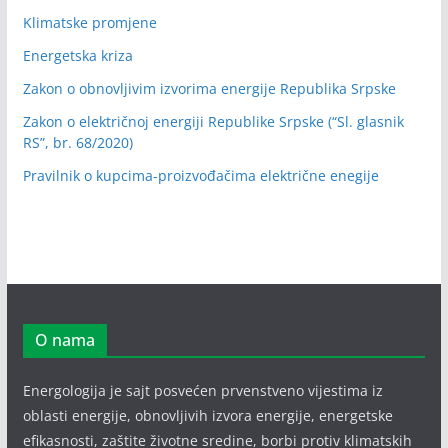
Klimatske promjene
Energetska kriza
Zakon o obnovljivim izvorima energije Republika Srpske
Zakon o električnoj energiji Republike Srpske (“Sl. glasnik
RS”, br. 68/2020)
Pravilnik o kupcima-proizvođačima električne enegije
O nama
Energologija je sajt posvećen prvenstveno vijestima iz
oblasti energije, obnovljivih izvora energije, energetske
efikasnosti, zaštite životne sredine, borbi protiv klimatskih