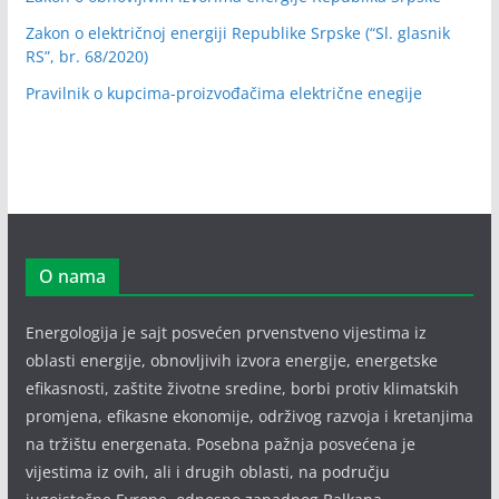
Zakon o električnoj energiji Republike Srpske (“Sl. glasnik
RS”, br. 68/2020)
Pravilnik o kupcima-proizvođačima električne enegije
O nama
Energologija je sajt posvećen prvenstveno vijestima iz
oblasti energije, obnovljivih izvora energije, energetske
efikasnosti, zaštite životne sredine, borbi protiv klimatskih
promjena, efikasne ekonomije, održivog razvoja i kretanjima
na tržištu energenata. Posebna pažnja posvećena je
vijestima iz ovih, ali i drugih oblasti, na području