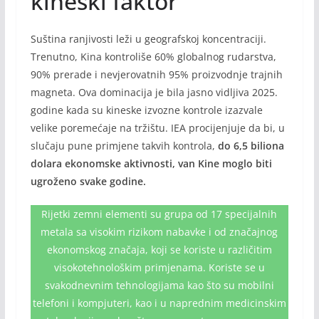
kineski faktor
Suština ranjivosti leži u geografskoj koncentraciji.
Trenutno, Kina kontroliše 60% globalnog rudarstva,
90% prerade i nevjerovatnih 95% proizvodnje trajnih
magneta. Ova dominacija je bila jasno vidljiva 2025.
godine kada su kineske izvozne kontrole izazvale
velike poremećaje na tržištu. IEA procijenjuje da bi, u
slučaju pune primjene takvih kontrola,
do 6,5 biliona
dolara ekonomske aktivnosti, van Kine moglo biti
ugroženo svake godine.
Rijetki zemni elementi su grupa od 17 specijalnih
metala sa visokim rizikom nabavke i od značajnog
ekonomskog značaja, koji se koriste u različitim
visokotehnološkim primjenama. Koriste se u
svakodnevnim tehnologijama kao što su mobilni
telefoni i kompjuteri, kao i u naprednim medicinskim