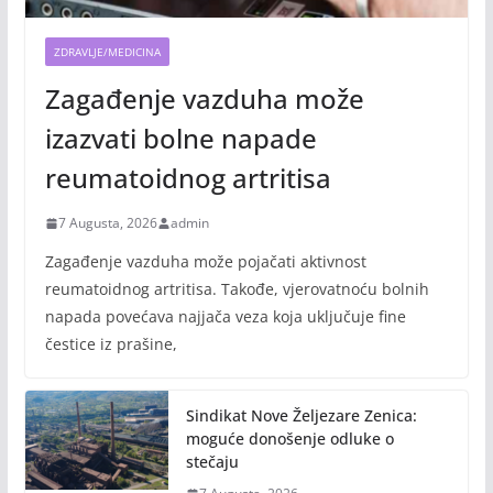
ZDRAVLJE/MEDICINA
Zagađenje vazduha može
izazvati bolne napade
reumatoidnog artritisa
7 Augusta, 2026
admin
Zagađenje vazduha može pojačati aktivnost
reumatoidnog artritisa. Takođe, vjerovatnoću bolnih
napada povećava najjača veza koja uključuje fine
čestice iz prašine,
Sindikat Nove Željezare Zenica:
moguće donošenje odluke o
stečaju