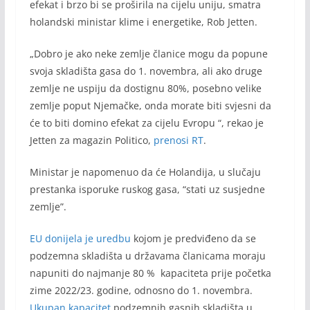
efekat i brzo bi se proširila na cijelu uniju, smatra
holandski ministar klime i energetike, Rob Jetten.
„Dobro je ako neke zemlje članice mogu da popune
svoja skladišta gasa do 1. novembra, ali ako druge
zemlje ne uspiju da dostignu 80%, posebno velike
zemlje poput Njemačke, onda morate biti svjesni da
će to biti domino efekat za cijelu Evropu “, rekao je
Jetten za magazin Politico,
prenosi RT
.
Ministar je napomenuo da će Holandija, u slučaju
prestanka isporuke ruskog gasa, “stati uz susjedne
zemlje”.
EU donijela je uredbu
kojom je predviđeno da se
podzemna skladišta u državama članicama moraju
napuniti do najmanje 80 % kapaciteta prije početka
zime 2022/23. godine, odnosno do 1. novembra.
Ukupan kapacitet
podzemnih gasnih skladišta u