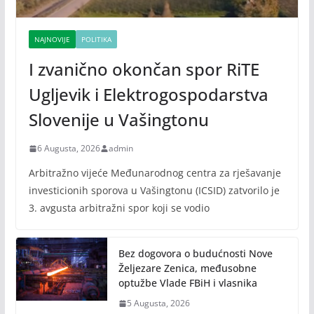
NAJNOVIJE
POLITIKA
I zvanično okončan spor RiTE
Ugljevik i Elektrogospodarstva
Slovenije u Vašingtonu
6 Augusta, 2026
admin
Arbitražno vijeće Međunarodnog centra za rješavanje
investicionih sporova u Vašingtonu (ICSID) zatvorilo je
3. avgusta arbitražni spor koji se vodio
Bez dogovora o budućnosti Nove
Željezare Zenica, međusobne
optužbe Vlade FBiH i vlasnika
5 Augusta, 2026