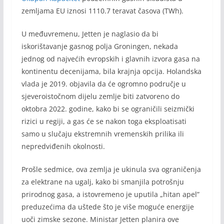
zemljama EU iznosi 1110.7 teravat časova (TWh).
U međuvremenu, Jetten je naglasio da bi
iskorištavanje gasnog polja Groningen, nekada
jednog od najvećih evropskih i glavnih izvora gasa na
kontinentu decenijama, bila krajnja opcija. Holandska
vlada je 2019. objavila da će ogromno područje u
sjeveroistočnom dijelu zemlje biti zatvoreno do
oktobra 2022. godine, kako bi se ograničili seizmički
rizici u regiji, a gas će se nakon toga eksploatisati
samo u slučaju ekstremnih vremenskih prilika ili
nepredviđenih okolnosti.
Prošle sedmice, ova zemlja je ukinula sva ograničenja
za elektrane na ugalj, kako bi smanjila potrošnju
prirodnog gasa, a istovremeno je uputila „hitan apel”
preduzećima da uštede što je više moguće energije
uoči zimske sezone. Ministar Jetten planira ove