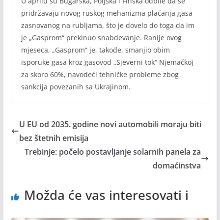
U aprilu su Bugarska, Poljska i Finska odbile da se
pridržavaju novog ruskog mehanizma plaćanja gasa
zasnovanog na rubljama, što je dovelo do toga da im
je „Gasprom“ prekinuo snabdevanje. Ranije ovog
mjeseca, „Gasprom“ je, takođe, smanjio obim
isporuke gasa kroz gasovod „Sjeverni tok“ Njemačkoj
za skoro 60%, navodeći tehničke probleme zbog
sankcija povezanih sa Ukrajinom.
U EU od 2035. godine novi automobili moraju biti
bez štetnih emisija
Trebinje: počelo postavljanje solarnih panela za
domaćinstva
Možda će vas interesovati i