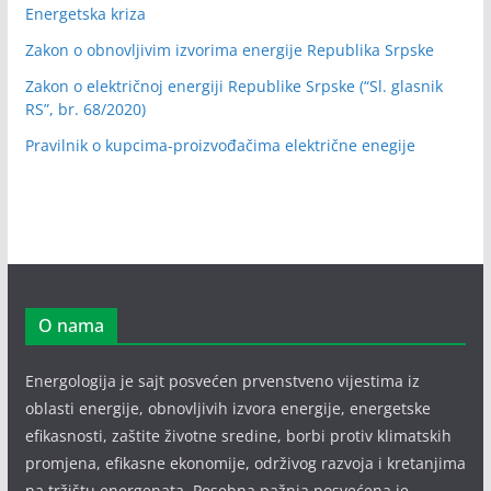
Energetska kriza
Zakon o obnovljivim izvorima energije Republika Srpske
Zakon o električnoj energiji Republike Srpske (“Sl. glasnik
RS”, br. 68/2020)
Pravilnik o kupcima-proizvođačima električne enegije
O nama
Energologija je sajt posvećen prvenstveno vijestima iz
oblasti energije, obnovljivih izvora energije, energetske
efikasnosti, zaštite životne sredine, borbi protiv klimatskih
promjena, efikasne ekonomije, održivog razvoja i kretanjima
na tržištu energenata. Posebna pažnja posvećena je