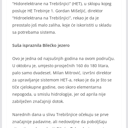
“Hidorelektrane na Trebišnjici” (HET), u sklopu kojeg
posluje HE Trebinje 1. Gordan Mišeljić, direktor
“Hidroelektrana na Trebišnjici”, rekao je da je
preostalo još malo zaliha, koje će iskoristiti u skladu
sa potrebama sistema.
Suša ispraznila Bilećko jezero
Ovo je jedna od najsušnjih godina na ovom području.
U oktobru je, umjesto prosječnih 160 do 180 litara,
palo samo dvadeset. Milan Mitrović, izvršni direktor
za upravljanje sistemom HET-a, rekao je da je što se
tiče cjelokupne godine, ovo skoro elementarna
nepogoda, u smislu hidrologije, jer od aprila nije
zabilježen značajniji dotok.
Narednih dana u slivu Trebišnjice očekuju se prve
značajnije padavine, ali nedovoljne da poboljšaju