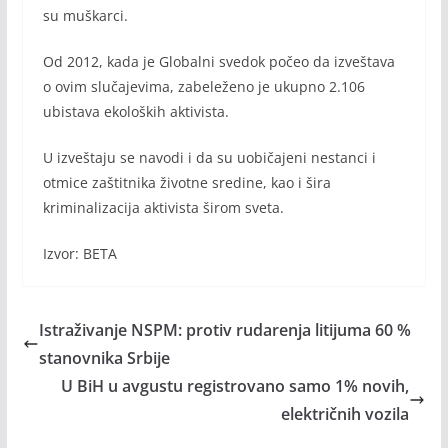
su muškarci.
Od 2012, kada je Globalni svedok počeo da izveštava
o ovim slučajevima, zabeleženo je ukupno 2.106
ubistava ekoloških aktivista.
U izveštaju se navodi i da su uobičajeni nestanci i
otmice zaštitnika životne sredine, kao i šira
kriminalizacija aktivista širom sveta.
Izvor: BETA
Istraživanje NSPM: protiv rudarenja litijuma 60 %
stanovnika Srbije
U BiH u avgustu registrovano samo 1% novih,
električnih vozila