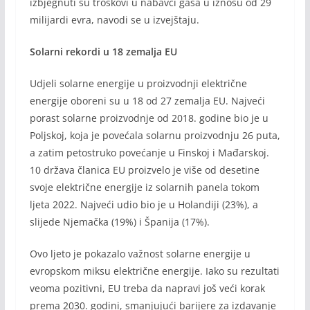
izbjegnuti su troškovi u nabavci gasa u iznosu od 29
milijardi evra, navodi se u izvejštaju.
Solarni rekordi u 18 zemalja EU
Udjeli solarne energije u proizvodnji električne
energije oboreni su u 18 od 27 zemalja EU. Najveći
porast solarne proizvodnje od 2018. godine bio je u
Poljskoj, koja je povećala solarnu proizvodnju 26 puta,
a zatim petostruko povećanje u Finskoj i Mađarskoj.
10 država članica EU proizvelo je više od desetine
svoje električne energije iz solarnih panela tokom
ljeta 2022. Najveći udio bio je u Holandiji (23%), a
slijede Njemačka (19%) i Španija (17%).
Ovo ljeto je pokazalo važnost solarne energije u
evropskom miksu električne energije. Iako su rezultati
veoma pozitivni, EU treba da napravi još veći korak
prema 2030. godini, smanjujući barijere za izdavanje