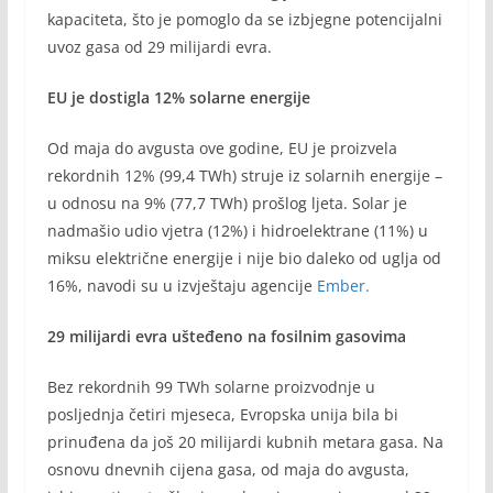
kapaciteta, što je pomoglo da se izbjegne potencijalni
uvoz gasa od 29 milijardi evra.
EU je dostigla 12% solarne energije
Od maja do avgusta ove godine, EU je proizvela
rekordnih 12% (99,4 TWh) struje iz solarnih energije –
u odnosu na 9% (77,7 TWh) prošlog ljeta. Solar je
nadmašio udio vjetra (12%) i hidroelektrane (11%) u
miksu električne energije i nije bio daleko od uglja od
16%, navodi su u izvještaju agencije
Ember.
29 milijardi evra ušteđeno na fosilnim gasovima
Bez rekordnih 99 TWh solarne proizvodnje u
posljednja četiri mjeseca, Evropska unija bila bi
prinuđena da još 20 milijardi kubnih metara gasa. Na
osnovu dnevnih cijena gasa, od maja do avgusta,