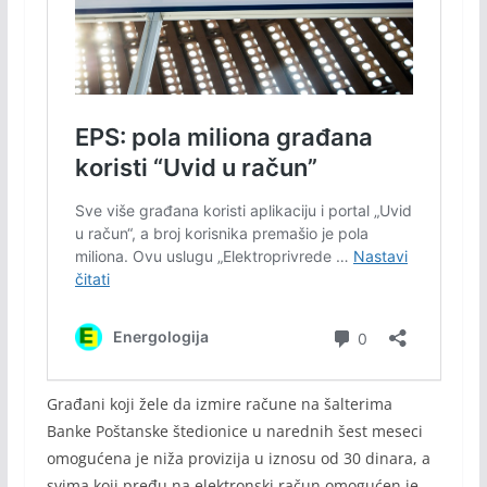
Građani koji žele da izmire račune na šalterima
Banke Poštanske štedionice u narednih šest meseci
omogućena je niža provizija u iznosu od 30 dinara, a
svima koji pređu na elektronski račun omogućen je