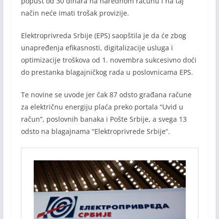
popust od 30 dinara na narednom računu i na taj
način neće imati trošak provizije.
Elektroprivreda Srbije (EPS) saopštila je da će zbog
unapređenja efikasnosti, digitalizacije usluga i
optimizacije troškova od 1. novembra sukcesivno doći
do prestanka blagajničkog rada u poslovnicama EPS.
Te novine se uvode jer čak 87 odsto građana račune
za električnu energiju plaća preko portala “Uvid u
račun”, poslovnih banaka i Pošte Srbije, a svega 13
odsto na blagajnama “Elektroprivrede Srbije”.