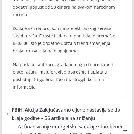
dodatni popust od 50 dinara na svakom narednom
računu.
Dodaje se i da broj korisnika elektronskog servisa
“Uvid u račun” raste iz dana u dan i da je premašio
600.000, što je dodatno ubrzalo trend smanjenja
broja transakcija na blagajnama.
Na portalu i aplikaciji građani mogu da preuzmu i
plate račun, imaju pregled potrošnje i uplata u
poslednje tri godine, kao i niz drugih korisnih
informacija.
FBiH: Akcija Zaključavamo cijene nastavlja se do
kraja godine – 56 artikala na sniženju
Za finansiranje energetske sanacije stambenih