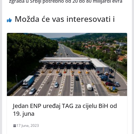
zgrada u Srbiji potrebno od 20 do 80 milijardi evra
Možda će vas interesovati i
Jedan ENP uređaj TAG za cijelu BiH od
19. juna
17 Juna, 2023