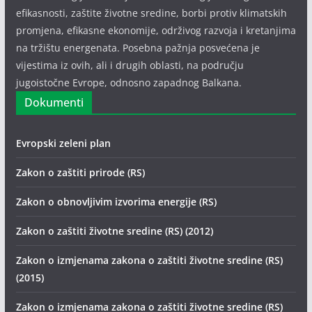
efikasnosti, zaštite životne sredine, borbi protiv klimatskih
promjena, efikasne ekonomije, održivog razvoja i kretanjima
na tržištu energenata. Posebna pažnja posvećena je
vijestima iz ovih, ali i drugih oblasti, na području
jugoistočne Evrope, odnosno zapadnog Balkana.
Dokumenti
Evropski zeleni plan
Zakon o zaštiti prirode (RS)
Zakon o obnovljivim izvorima energije (RS)
Zakon o zaštiti životne sredine (RS) (2012)
Zakon o izmjenama zakona o zaštiti životne sredine (RS)
(2015)
Zakon o izmjenama zakona o zaštiti životne sredine (RS)