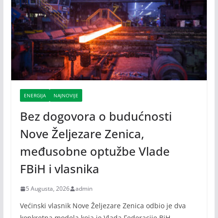
ENERGIJA
NAJNOVIJE
Bez dogovora o budućnosti
Nove Željezare Zenica,
međusobne optužbe Vlade
FBiH i vlasnika
5 Augusta, 2026
admin
Većinski vlasnik Nove Željezare Zenica odbio je dva
konkretna modela koja je Vlada Federacije BiH