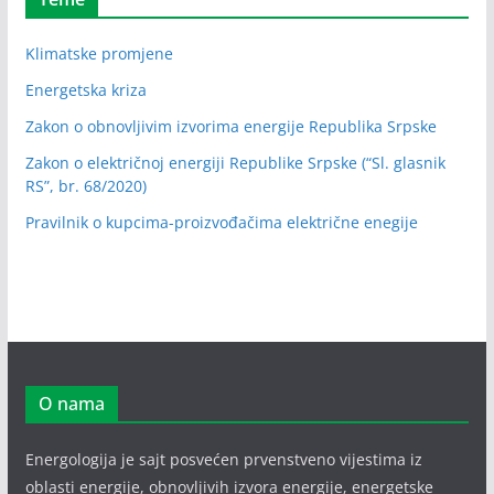
Klimatske promjene
Energetska kriza
Zakon o obnovljivim izvorima energije Republika Srpske
Zakon o električnoj energiji Republike Srpske (“Sl. glasnik
RS”, br. 68/2020)
Pravilnik o kupcima-proizvođačima električne enegije
O nama
Energologija je sajt posvećen prvenstveno vijestima iz
oblasti energije, obnovljivih izvora energije, energetske