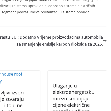
talizaciju sistema upravljanja, odnosno sistema električnih
ći segment podrazumeva revitalizaciju sistema pobude
la“.
orastu
EU : Dodatno vrijeme proizvođačima automobila
za smanjenje emisije karbon dioksida za 2025.
Ulaganje u
elektroenergetsku
ljivi izvori
mrežu smanjuje
je stvaraju
cijene električne
– i to u ne