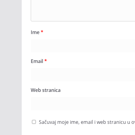
Ime
*
Email
*
Web stranica
Sačuvaj moje ime, email i web stranicu 