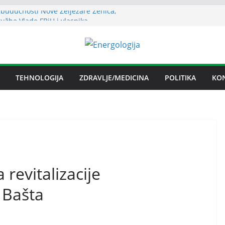
budućnosti Nove Željezare Zenica,
žbe Vlade FBiH i vlasnika
a struje ljeti dostigla zimski nivo
uha može izazvati bolne napade
tritisa
Željezare Zenica: moguće donošenje odluke
TEHNOLOGIJA
ZDRAVLJE/MEDICINA
POLITIKA
KO
čan spor RiTE Ugljevik i Elektrogospodarstva
ingtonu
 revitalizacije
 Bašta