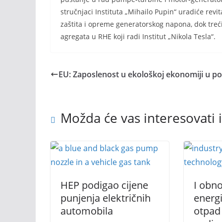
stručnjaci Instituta „Mihailo Pupin“ uradiće revi
zaštita i opreme generatorskog napona, dok tre
agregata u RHE koji radi Institut „Nikola Tes
EU: Zaposlenost u ekološkoj ekonomiji u p
Možda će vas interesovati i
HEP podigao cijene
I obnov
punjenja električnih
energi
automobila
otpad 