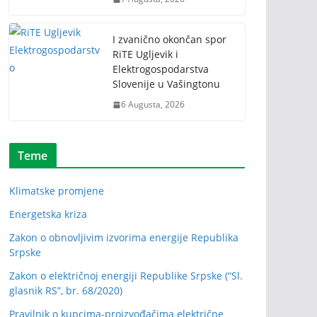
I zvanično okončan spor
RiTE Ugljevik i
Elektrogospodarstva
Slovenije u Vašingtonu
6 Augusta, 2026
Teme
Klimatske promjene
Energetska kriza
Zakon o obnovljivim izvorima energije Republika
Srpske
Zakon o električnoj energiji Republike Srpske (“Sl.
glasnik RS”, br. 68/2020)
Pravilnik o kupcima-proizvođačima električne