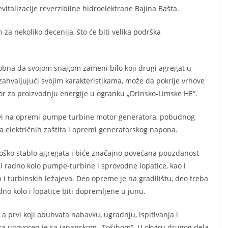
italizacije reverzibilne hidroelektrane Bajina Bašta.
za nekoliko decenija, što će biti velika podrška
sobna da svojom snagom zameni bilo koji drugi agregat u
 zahvaljujući svojim karakteristikama, može da pokrije vrhove
tor za proizvodnju energije u ogranku „Drinsko-Limske HE“.
ovi na opremi pumpe turbine motor generatora, pobudnog
a električnih zaštita i opremi generatorskog napona.
oško stablo agregata i biće značajno povećana pouzdanost
 radno kolo pumpe-turbine i sprovodne lopatice, kao i
 i turbinskih ležajeva. Deo opreme je na gradilištu, deo treba
no kolo i lopatice biti dopremljene u junu.
, a prvi koji obuhvata nabavku, ugradnju, ispitivanja i
a ugovoren je sa japanskom „Tošibom“. U okviru drugog dela