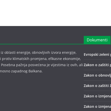
Dokumenti
z oblasti energije, obnovljivih izvora energije,
Evropski zeleni 
bi protiv klimatskih promjena, efikasne ekonomije,
 Posebna pažnja posvećena je vijestima iz ovih, ali
Zakon o zaštiti 
odnosno zapadnog Balkana.
Zakon o obnovlj
Zakon o zaštiti 
Zakon o izmjena
Zakon o izmjena