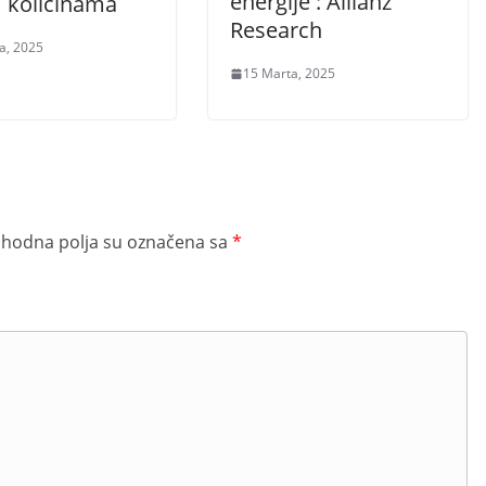
energije : Allianz
 količinama
Research
a, 2025
15 Marta, 2025
hodna polja su označena sa
*