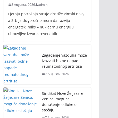
8 Augusta, 2026
admin
Ljetnja potrošnja struje dostiže zimski nivo,
a Srbija dugoročno mora da razvija
energetski miks – nuklearnu energiju,
obnovljive izvore, reverzibilne
Zagađenje vazduha može
izazvati bolne napade
reumatoidnog artritisa
7 Augusta, 2026
Sindikat Nove Željezare
Zenica: moguće
donošenje odluke o
stečaju
7 Augusta, 2026