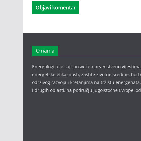
O nama
Energologija je sajt posvećen prvenstveno vijestima i
energetske efikasnosti, zaštite životne sredine, bor
održivog razvoja i kretanjima na tržištu energenata.
i drugih oblasti, na području jugoistočne Evrope, 