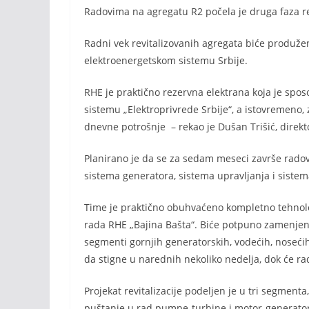
Radovima na agregatu R2 počela je druga faza rev
Radni vek revitalizovanih agregata biće produžen 
elektroenergetskom sistemu Srbije.
RHE je praktično rezervna elektrana koja je spo
sistemu „Elektroprivrede Srbije“, a istovremeno,
dnevne potrošnje – rekao je Dušan Trišić, direk
Planirano je da se za sedam meseci završe rad
sistema generatora, sistema upravljanja i sistem
Time je praktično obuhvaćeno kompletno tehnol
rada RHE „Bajina Bašta“. Biće potpuno zamenjeni
segmenti gornjih generatorskih, vodećih, nosećih
da stigne u narednih nekoliko nedelja, dok će rad
Projekat revitalizacije podeljen je u tri segmenta
puštanje u rad pumpe-turbine i motor-generator