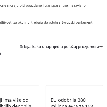
 one moraju biti pouzdane i transparentne, nezavisno
tljivosti za okolinu, trebaju da odobre Evropski parlament i
Srbija: kako unaprijediti položaj prozjumera
e
ji ima više od
EU odobrila 380
ivljih deponija
miliona evra za 168