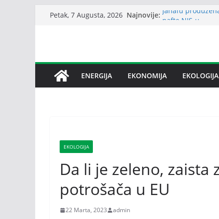
Skip
Najnovije:
Janafu produžena
Petak, 7 Augusta, 2026
to
nafte NIS-u
I zvanično okonča
content
Slovenije u Vaši
Bez dogovora o b
međusobne optužb
Srbija: Snabdeva
ENERGIJA
EKONOMIJA
EKOLOGIJA
Petrović: Republ
snabdijevanjem 
EKOLOGIJA
Da li je zeleno, zaista 
potrošača u EU
22 Marta, 2023
admin