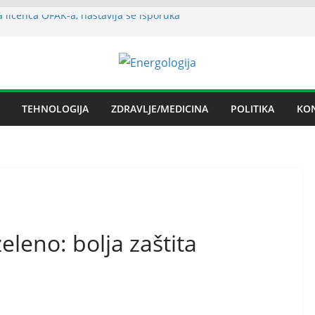
 licenca OFAK-a, nastavlja se isporuka
n spor RiTE Ugljevik i Elektrogospodarstva
ngtonu
udućnosti Nove Željezare Zenica,
e Vlade FBiH i vlasnika
nje električnom energijom stabilno
TEHNOLOGIJA
ZDRAVLJE/MEDICINA
POLITIKA
KO
ika Srpska nema problema sa
električnom energijom
zeleno: bolja zaštita