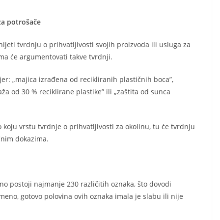
za potrošače
eti tvrdnju o prihvatljivosti svojih proizvoda ili usluga za
ma će argumentovati takve tvrdnji.
jer: „majica izrađena od recikliranih plastičnih boca”,
 od 30 % reciklirane plastike” ili „zaštita od sunca
oju vrstu tvrdnje o prihvatljivosti za okolinu, tu će tvrdnju
učnim dokazima.
no postoji najmanje 230 različitih oznaka, što dovodi
meno, gotovo polovina ovih oznaka imala je slabu ili nije