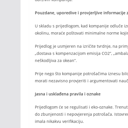
Pouzdane, uporedive i provjerljive informacije 
U skladu s prijedlogom, kad kompanije odluče iznij
okolinu, moraće poštovati minimalne norme koji
Prijedlog je usmjeren na izričite tvrdnje, na prim
„dostava s kompenzacijom emisija CO2”, „ambalaža
neškodljiva za okean”.
Prije nego što kompanije potrošačima iznesu bilo k
morati nezavisno provjeriti i argumentovati na
Jasna i usklađena pravila i oznake
Prijedlogom će se regulisati i eko-oznake. Trenut
do zbunjenosti i nepovjerenja potrošača. Istovre
imala nikakvu verifikaciju.