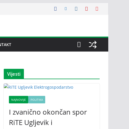
NTAKT
Vijesti
NAJNOVIJE
POLITIKA
I zvanično okončan spor
RiTE Ugljevik i