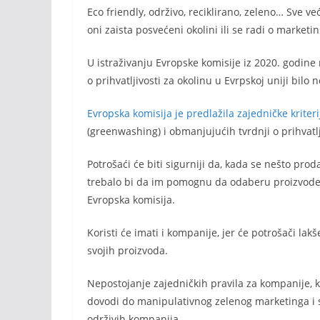
Eco friendly, održivo, reciklirano, zeleno… Sve ve
oni zaista posvećeni okolini ili se radi o marketi
U istraživanju Evropske komisije iz 2020. godine 
o prihvatljivosti za okolinu u Evrpskoj uniji bil
Evropska komisija je predlažila zajedničke kriter
(greenwashing) i obmanjujućih tvrdnji o prihvatlj
Potrošaći će biti sigurniji da, kada se nešto proda
trebalo bi da im pomognu da odaberu proizvode i 
Evropska komisija.
Koristi će imati i kompanije, jer će potrošači lak
svojih proizvoda.
Nepostojanje zajedničkih pravila za kompanije, ko
dovodi do manipulativnog zelenog marketinga i s
održivih kompanija.