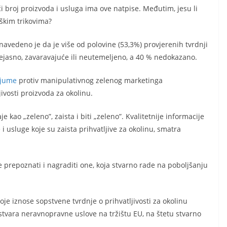
ći broj proizvoda i usluga ima ove natpise. Međutim, jesu li
nškim trikovima?
navedeno je da je više od polovine (53,3%) provjerenih tvrdnji
o nejasno, zavaravajuće ili neutemeljeno, a 40 % nedokazano.
ijume
protiv manipulativnog zelenog marketinga
ivosti proizvoda za okolinu.
je kao „zeleno”, zaista i biti „zeleno”. Kvalitetnije informacije
usluge koje su zaista prihvatljive za okolinu, smatra
še prepoznati i nagraditi one, koja stvarno rade na poboljšanju
je iznose sopstvene tvrdnje o prihvatljivosti za okolinu
tvara neravnopravne uslove na tržištu EU, na štetu stvarno