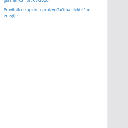
glasnik RS”, br. 68/2020)
Pravilnik o kupcima-proizvođačima električne
enegije