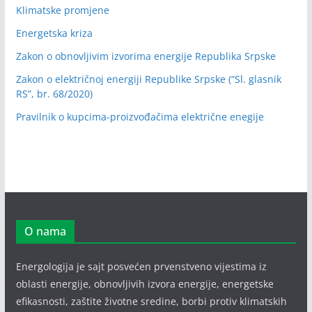
Klimatske promjene
Energetska kriza
Zakon o obnovljivim izvorima energije Republika Srpske
Zakon o električnoj energiji Republike Srpske (“Sl. glasnik
RS”, br. 68/2020)
Pravilnik o kupcima-proizvođačima električne enegije
O nama
Energologija je sajt posvećen prvenstveno vijestima iz
oblasti energije, obnovljivih izvora energije, energetske
efikasnosti, zaštite životne sredine, borbi protiv klimatskih