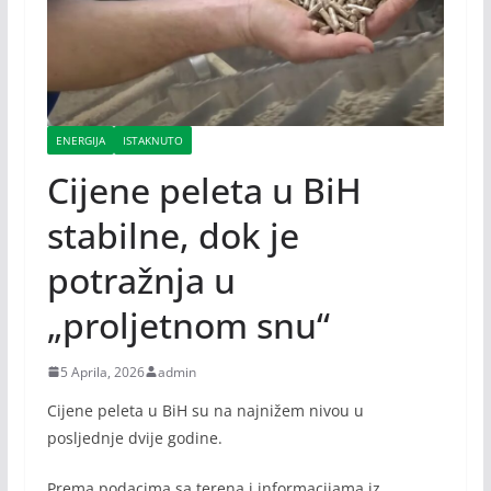
ENERGIJA
ISTAKNUTO
Cijene peleta u BiH
stabilne, dok je
potražnja u
„proljetnom snu“
5 Aprila, 2026
admin
Cijene peleta u BiH su na najnižem nivou u
posljednje dvije godine.
Prema podacima sa terena i informacijama iz