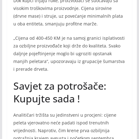
Dok kupci trljaju ruke, proizvođači se suočavaju sa
visokim troškovima proizvodnje. Cijena sirovine
(drvne mase) i struje, uz povećanje minimalnih plata
u oba entiteta, smanjuju profitne marže.
„Cijena od 400-450 KM je na samoj granici isplativosti
za ozbiljne proizvođače koji drže do kvaliteta. Svako
daljnje pojeftinjenje moglo bi ugroziti opstanak
manjih peletara“, upozoravaju iz grupacije šumarstva
i prerade drveta.
Savjet za potrošače:
Kupujte sada !
Analitičari tržišta su jedinstveni u procjeni: cijene
peleta vjerovatno neće padati ispod trenutnih
vrijednosti. Naprotiv, čim krene prva ozbiljnija
potražnja krajem avgusta i početkom septembra,