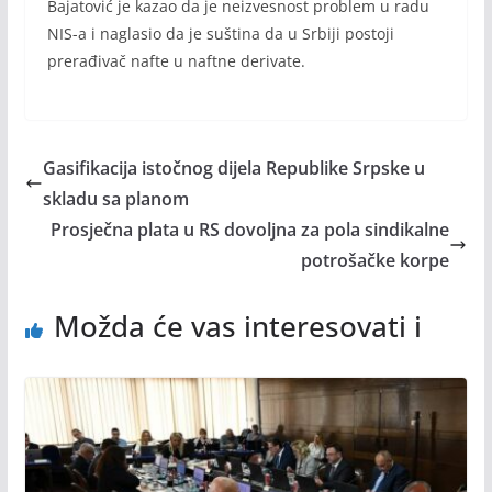
Bajatović je kazao da je neizvesnost problem u radu
NIS-a i naglasio da je suština da u Srbiji postoji
prerađivač nafte u naftne derivate.
Gasifikacija istočnog dijela Republike Srpske u
skladu sa planom
Prosječna plata u RS dovoljna za pola sindikalne
potrošačke korpe
Možda će vas interesovati i