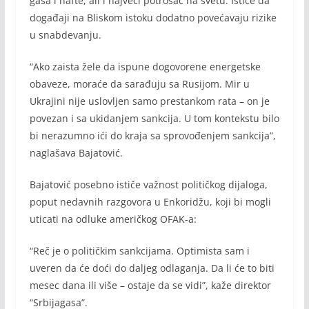
gasa i nafte, ali i najveći potrošač na svetu. Ističe da
događaji na Bliskom istoku dodatno povećavaju rizike
u snabdevanju.
“Ako zaista žele da ispune dogovorene energetske
obaveze, moraće da sarađuju sa Rusijom. Mir u
Ukrajini nije uslovljen samo prestankom rata – on je
povezan i sa ukidanjem sankcija. U tom kontekstu bilo
bi nerazumno ići do kraja sa sprovođenjem sankcija”,
naglašava Bajatović.
Bajatović posebno ističe važnost političkog dijaloga,
poput nedavnih razgovora u Enkoridžu, koji bi mogli
uticati na odluke američkog OFAK-a:
“Reč je o političkim sankcijama. Optimista sam i
uveren da će doći do daljeg odlaganja. Da li će to biti
mesec dana ili više – ostaje da se vidi”, kaže direktor
“Srbijagasa”.