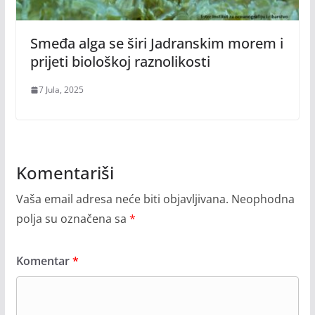
Smeđa alga se širi Jadranskim morem i
prijeti biološkoj raznolikosti
7 Jula, 2025
Komentariši
Vaša email adresa neće biti objavljivana.
Neophodna
polja su označena sa
*
Komentar
*