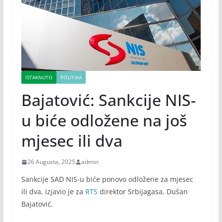
ISTAKNUTO
POLITIKA
Bajatović: Sankcije NIS-
u biće odložene na još
mjesec ili dva
26 Augusta, 2025
admin
Sankcije SAD NIS-u biće ponovo odložene za mjesec
ili dva, izjavio je za
RTS
direktor Srbijagasa, Dušan
Bajatović.