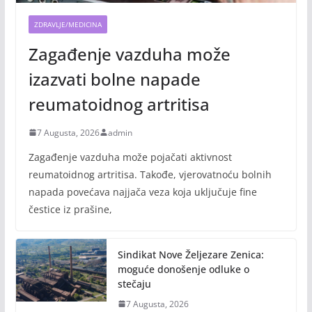
ZDRAVLJE/MEDICINA
Zagađenje vazduha može
izazvati bolne napade
reumatoidnog artritisa
7 Augusta, 2026
admin
Zagađenje vazduha može pojačati aktivnost
reumatoidnog artritisa. Takođe, vjerovatnoću bolnih
napada povećava najjača veza koja uključuje fine
čestice iz prašine,
Sindikat Nove Željezare Zenica:
moguće donošenje odluke o
stečaju
7 Augusta, 2026