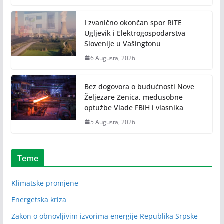
I zvanično okončan spor RiTE
Ugljevik i Elektrogospodarstva
Slovenije u Vašingtonu
6 Augusta, 2026
Bez dogovora o budućnosti Nove
Željezare Zenica, međusobne
optužbe Vlade FBiH i vlasnika
5 Augusta, 2026
Teme
Klimatske promjene
Energetska kriza
Zakon o obnovljivim izvorima energije Republika Srpske