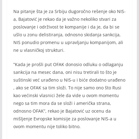
Na pitanje šta je za Srbiju dugoročno rešenje oko NIS-
a, Bajatović je rekao da je važno nekoliko stvari za
poslovanje i održivost te kompanije i da je, da bi se
ušlo u zonu delistiranja, odnosno skidanja sankcija,
NIS ponudio promenu u upravljanju kompanijom, ali
ne u vlasničkoj strukturi.
”Kada je prošli put OFAK donosio odluku o odlaganju
sankcija na mesec dana, oni nisu tretirali to što je
suštinski već urađeno u NIS-u i biće dodatno urađeno
, ako se OFAK sa tim složi. To nije samo ono što Rusi
kao većinski vlasnici žele da vide u ovom momentu
nego sa tim mora da se složi i američka strana,
odnosno OFAK”, rekao je Bajatović uz ocenu da
mišljenje Evropske komisije za poslovanje NIS-a u
ovom momentu nije toliko bitno.