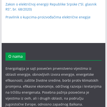
Zakon o električnoj energiji Republike Srpske (“Sl. glasnik
RS”, br. 68/2020)
Pravilnik o kupcima-proizvođačima električne enegije
O nama
Energologija je sajt posvećen prvenstveno vijestima iz
oblasti energije, obnovljivih izvora energije, energetske
efikasnosti, zaštite životne sredine, borbi protiv klimatskih
promjena, efikasne ekonomije, održivog razvoja i kretanjima
na tržištu energenata. Posebna pažnja posvećena je
vijestima iz ovih, ali i drugih oblasti, na području
jugoistočne Evrope, odnosno zapadnog Balkana.