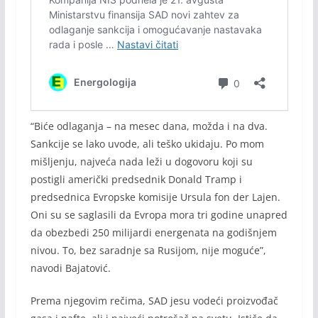
“Biće odlaganja – na mesec dana, možda i na dva.
Sankcije se lako uvode, ali teško ukidaju. Po mom
mišljenju, najveća nada leži u dogovoru koji su
postigli američki predsednik Donald Tramp i
predsednica Evropske komisije Ursula fon der Lajen.
Oni su se saglasili da Evropa mora tri godine unapred
da obezbedi 250 milijardi energenata na godišnjem
nivou. To, bez saradnje sa Rusijom, nije moguće”,
navodi Bajatović.
Prema njegovim rečima, SAD jesu vodeći proizvođač