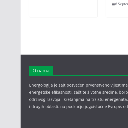
6 Septe
O nama
Energologija je sajt posvećen prvenstveno vijestima i
energetske efikasnosti, zaštite životne sredine, bor
održivog razvoja i kretanjima na tržištu energenata.
i drugih oblasti, na području jugoistočne Evrope, 