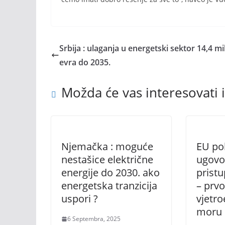
Srbija : ulaganja u energetski sektor 14,4 mil
evra do 2035.
Možda će vas interesovati i
Njemačka : moguće
EU po
nestašice električne
ugovo
energije do 2030. ako
pristu
energetska tranzicija
– prvo
uspori ?
vjetro
moru 
6 Septembra, 2025