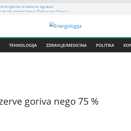
 energetski efikasnu zgradu
o budućnosti Nove Željezare Zenica,
užbe Vlade FBiH i vlasnika
evanje električnom energijom stabilno
ublika Srpska nema problema sa
m električnom energijom
na licenca OFAK-a, nastavlja se isporuka
TEHNOLOGIJA
ZDRAVLJE/MEDICINA
POLITIKA
KO
zerve goriva nego 75 %