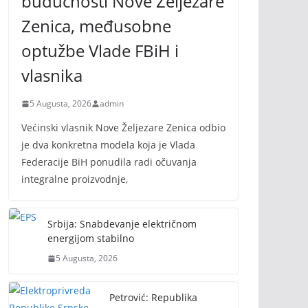
budućnosti Nove Željezare
Zenica, međusobne
optužbe Vlade FBiH i
vlasnika
5 Augusta, 2026
admin
Većinski vlasnik Nove Željezare Zenica odbio
je dva konkretna modela koja je Vlada
Federacije BiH ponudila radi očuvanja
integralne proizvodnje,
Srbija: Snabdevanje električnom
energijom stabilno
5 Augusta, 2026
Petrović: Republika