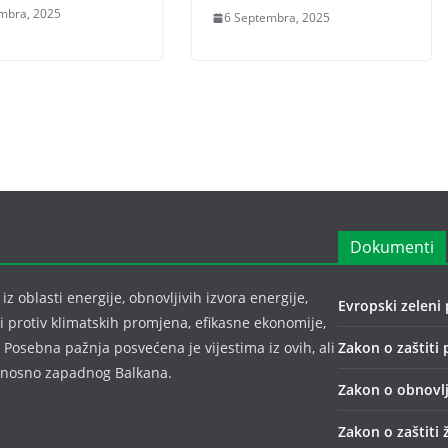
mbra, 2025
6 Septembra, 2025
Dokumenti
z oblasti energije, obnovljivih izvora energije,
Evropski zeleni 
bi protiv klimatskih promjena, efikasne ekonomije,
 Posebna pažnja posvećena je vijestima iz ovih, ali
Zakon o zaštiti 
odnosno zapadnog Balkana.
Zakon o obnovlj
Zakon o zaštiti 