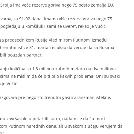
a Srbija ima veće rezerve goriva nego 75 odsto zemalja EU.
rvama, za 91-92 dana. Imamo više rezervi goriva nego 75
ogledaju u komšiluk i sami se uvere”, rekao je Vučić.
ti sa predsednikom Rusije Vladimirom Putinom, između
enutni ističe 31. marta i istakao da veruje da sa Rusima
 bili pouzdan partner.
nju količina sa 1,3 miliona kubnih metara na dva miliona
sima ne mislim da će biti bilo kakvih problema. Oni su svaki
 je Vučić.
azgovara pre nego što trenutni gasni aranžman istekne,
budu završavale u petak ili sutra, nadam se da ću moći
kom Putinom narednih dana, ali u svakom slučaju verujem da
ić.