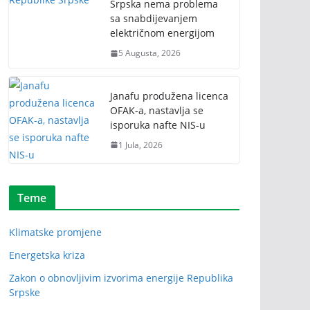
Srpska nema problema
sa snabdijevanjem
električnom energijom
5 Augusta, 2026
Janafu produžena licenca
OFAK-a, nastavlja se
isporuka nafte NIS-u
1 Jula, 2026
Teme
Klimatske promjene
Energetska kriza
Zakon o obnovljivim izvorima energije Republika
Srpske