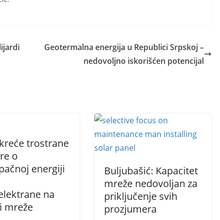
ijardi
Geotermalna energija u Republici Srpskoj –
nedovoljno iskorišćen potencijal
kreće trostrane
re o
pačnoj energiji
Buljubašić: Kapacitet
mreže nedovoljan za
elektrane na
priključenje svih
i mreže
prozjumera