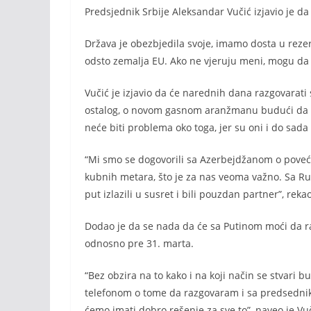
Predsjednik Srbije Aleksandar Vučić izjavio je d
Država je obezbjedila svoje, imamo dosta u reze
odsto zemalja EU. Ako ne vjeruju meni, mogu da p
Vučić je izjavio da će narednih dana razgovara
ostalog, o novom gasnom aranžmanu budući da tr
neće biti problema oko toga, jer su oni i do sada
“Mi smo se dogovorili sa Azerbejdžanom o poveća
kubnih metara, što je za nas veoma važno. Sa Ru
put izlazili u susret i bili pouzdan partner”, rekao
Dodao je da se nada da će sa Putinom moći da r
odnosno pre 31. marta.
“Bez obzira na to kako i na koji način se stvari 
telefonom o tome da razgovaram i sa predsedni
ćemo imati dobro rešenje za sve to”, naveo je Vuč