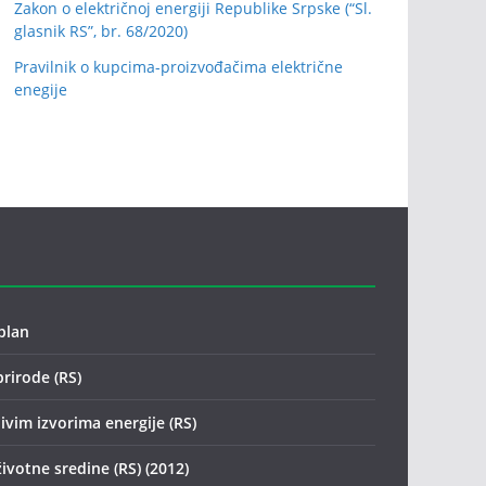
Zakon o električnoj energiji Republike Srpske (“Sl.
glasnik RS”, br. 68/2020)
Pravilnik o kupcima-proizvođačima električne
enegije
plan
prirode (RS)
ivim izvorima energije (RS)
životne sredine (RS) (2012)