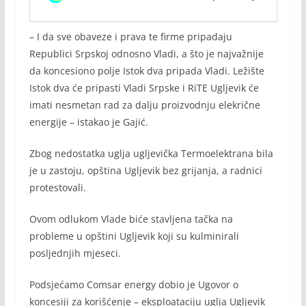
– I da sve obaveze i prava te firme pripadaju
Republici Srpskoj odnosno Vladi, a što je najvažnije
da koncesiono polje Istok dva pripada Vladi. Ležište
Istok dva će pripasti Vladi Srpske i RiTE Ugljevik će
imati nesmetan rad za dalju proizvodnju elekrične
energije – istakao je Gajić.
Zbog nedostatka uglja ugljevička Termoelektrana bila
je u zastoju, opština Ugljevik bez grijanja, a radnici
protestovali.
Ovom odlukom Vlade biće stavljena tačka na
probleme u opštini Ugljevik koji su kulminirali
posljednjih mjeseci.
Podsjećamo Comsar energy dobio je Ugovor o
koncesiji za korišćenje – eksploataciju uglja Ugljevik