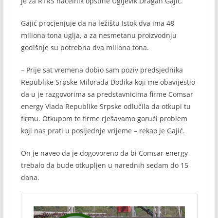
je za RTRS načelnik opštine Ugljevik Dragan Gajić.
Gajić procjenjuje da na ležištu Istok dva ima 48
miliona tona uglja, a za nesmetanu proizvodnju
godišnje su potrebna dva miliona tona.
– Prije sat vremena dobio sam poziv predsjednika
Republike Srpske Milorada Dodika koji me obavijestio
da u je razgovorima sa predstavnicima firme Comsar
energy Vlada Republike Srpske odlučila da otkupi tu
firmu. Otkupom te firme rješavamo gorući problem
koji nas prati u posljednje vrijeme – rekao je Gajić.
On je naveo da je dogovoreno da bi Comsar energy
trebalo da bude otkupljen u narednih sedam do 15
dana.