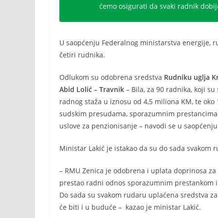
ćemo osigurati da svaki radnik dobi
U saopćenju Federalnog ministarstva energije, 
četiri rudnika.
Odlukom su odobrena sredstva
Rudniku uglja K
Abid Lolić – Travnik
– Bila, za 90 radnika, koji 
radnog staža u iznosu od 4,5 miliona KM, te oko 
sudskim presudama, sporazumnim prestancima ug
uslove za penzionisanje – navodi se u saopćenju
Ministar Lakić je istakao da su do sada svakom 
– RMU Zenica je odobrena i uplata doprinosa za 
prestao radni odnos sporazumnim prestankom i o
Do sada su svakom rudaru uplaćena sredstva za u
će biti i u buduće – kazao je ministar Lakić.