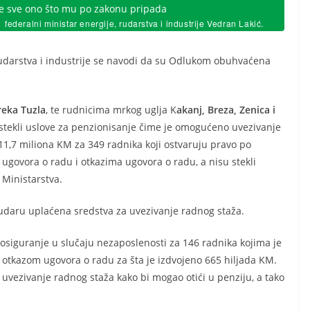
je sve ono što mu po zakonu pripada
federalni ministar energije, rudarstva i industrije Vedran Lakić.
rudarstva i industrije se navodi da su Odlukom obuhvaćena
reka Tuzla
, te rudnicima mrkog uglja K
akanj, Breza, Zenica i
su stekli uslove za penzionisanje čime je omogućeno uvezivanje
11,7 miliona KM za 349 radnika koji ostvaruju pravo po
ovora o radu i otkazima ugovora o radu, a nisu stekli
 Ministarstva.
rudaru uplaćena sredstva za uvezivanje radnog staža.
osiguranje u slučaju nezaposlenosti za 146 radnika kojima je
tkazom ugovora o radu za šta je izdvojeno 665 hiljada KM.
vezivanje radnog staža kako bi mogao otići u penziju, a tako