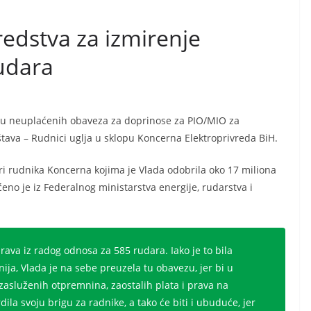
redstva za izmirenje
udara
enju neuplaćenih obaveza za doprinose za PIO/MIO za
tava – Rudnici uglja u sklopu Koncerna Elektroprivreda BiH.
i rudnika Koncerna kojima je Vlada odobrila oko 17 miliona
eno je iz Federalnog ministarstva energije, rudarstva i
rava iz radog odnosa za 585 rudara. Iako je to bila
ija, Vlada je na sebe preuzela tu obavezu, jer bi u
 zasluženih otpremnina, zaostalih plata i prava na
dila svoju brigu za radnike, a tako će biti i ubuduće, jer