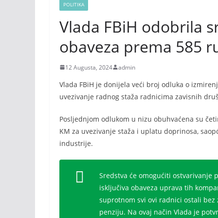
POLITIKA
Vlada FBiH odobrila s
obaveza prema 585 r
12 Augusta, 2024
admin
Vlada FBiH je donijela veći broj odluka o izmir
uvezivanje radnog staža radnicima zavisnih druš
Posljednjom odlukom u nizu obuhvaćena su četir
KM za uvezivanje staža i uplatu doprinosa, saopć
industrije.
Sredstva će omogućiti ostvarivanje p
isključiva obaveza uprava tih kompan
suprotnom svi ovi radnici ostali bez
penziju. Na ovaj način Vlada je potvr