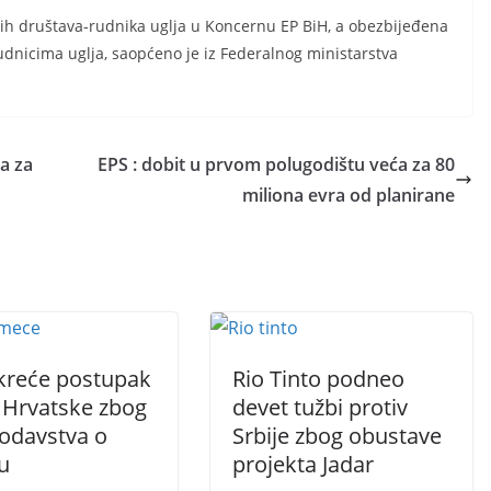
snih društava-rudnika uglja u Koncernu EP BiH, a obezbijeđena
nicima uglja, saopćeno je iz Federalnog ministarstva
a za
EPS : dobit u prvom polugodištu veća za 80
miliona evra od planirane
kreće postupak
Rio Tinto podneo
v Hrvatske zbog
devet tužbi protiv
odavstva o
Srbije zbog obustave
u
projekta Jadar