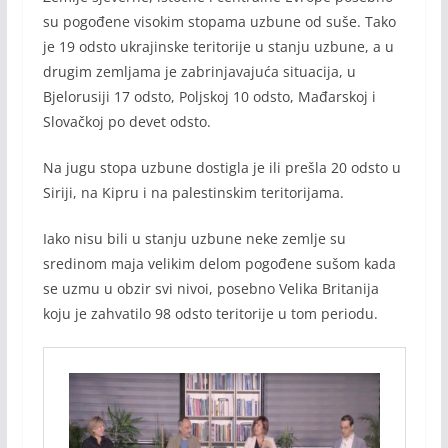
su pogođene visokim stopama uzbune od suše. Tako
je 19 odsto ukrajinske teritorije u stanju uzbune, a u
drugim zemljama je zabrinjavajuća situacija, u
Bjelorusiji 17 odsto, Poljskoj 10 odsto, Mađarskoj i
Slovačkoj po devet odsto.
Na jugu stopa uzbune dostigla je ili prešla 20 odsto u
Siriji, na Kipru i na palestinskim teritorijama.
Iako nisu bili u stanju uzbune neke zemlje su
sredinom maja velikim delom pogođene sušom kada
se uzmu u obzir svi nivoi, posebno Velika Britanija
koju je zahvatilo 98 odsto teritorije u tom periodu.