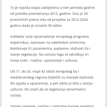
To je najviša stopa zabilježena u tom periodu godine
od početka posmatranja 2012. godine. Ona je 20
procentnih poena viša od prosjeka za 2012-2024.
godinu kada je iznosila 30 odsto.
Indikator suše opservatorije evropskog programa
Kopernikus, zasnovan na satelitskim snimcima,
kombinuje tri paramentra, padavine, vlažnost tla i
stanje vegetacije. Na osnovu toga se određuju tri
nivoa suše – nadzor, upozorenje i uzbuna.
Od 11. do 20. maja 42 odsto evropskog tla i
mediteranskog regiona biljležili su manjak vlažnosti,
što spada u upozorenje, a pet odsto je bilo u stanju
uzbune, što znači da se vegetacija nenormalno
razvija.
Zemlje sjeverne, istočne i centralne Evrope posebno