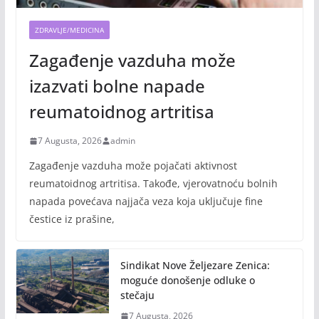
ZDRAVLJE/MEDICINA
Zagađenje vazduha može
izazvati bolne napade
reumatoidnog artritisa
7 Augusta, 2026
admin
Zagađenje vazduha može pojačati aktivnost
reumatoidnog artritisa. Takođe, vjerovatnoću bolnih
napada povećava najjača veza koja uključuje fine
čestice iz prašine,
Sindikat Nove Željezare Zenica:
moguće donošenje odluke o
stečaju
7 Augusta, 2026