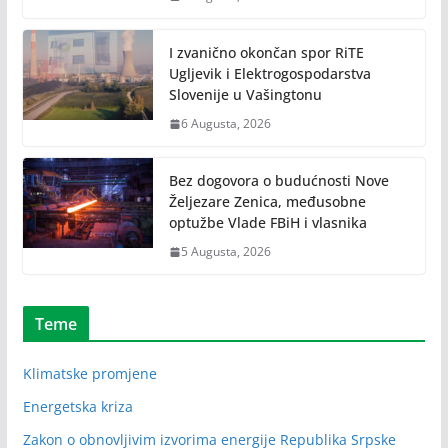
I zvanično okončan spor RiTE
Ugljevik i Elektrogospodarstva
Slovenije u Vašingtonu
6 Augusta, 2026
Bez dogovora o budućnosti Nove
Željezare Zenica, međusobne
optužbe Vlade FBiH i vlasnika
5 Augusta, 2026
Teme
Klimatske promjene
Energetska kriza
Zakon o obnovljivim izvorima energije Republika Srpske