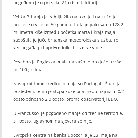
pogođeno je u proseku 81 odsto teiritorije.
Velika Britanja je zabiljležila najtoplije i najsušnije
proljeće u više od 50 godina, kada je palo samo 128,2
milimetra kiše između početka marta i kraja maja,
saopštila je juče britanska meteorološka služba. To
već pogađa poljoprivrednike i rezerve vode.
Posebno je Engleska imala najsušnije proljeće u više
od 100 godina.
Nasuprot tome sredinom maja su Portugal i Španija
pošteđeni, te im je stopa suše bila među najnižim 0,2
odsto odnosno 2,3 odsto, prema opservatoriji EDO.
U Francuskoj je pogođeno manje od trećine teritorije,
31 odsto, uglavnom na sjeveru zemlje.
Evropska centralna banka upozorila je 23. maja na