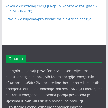
Zakon o električnoj energiji Republike Srpske (“Sl. glasnik
RS”, br. 68/2020)
Pravilnik o kupcima-proizvođačima električne enegije
O nama
Energologija je sajt posvećen prvenstveno vijestima iz
oblasti energije, obnovljivih izvora energije, energetske
efikasnosti, zaštite životne sredine, borbi protiv klimatskih
promjena, efikasne ekonomije, održivog razvoja i kretanjima
na tržištu energenata. Posebna pažnja posvećena je
vijestima iz ovih, ali i drugih oblasti, na području
jugoistočne Evrope, odnosno zapadnog Balkana.