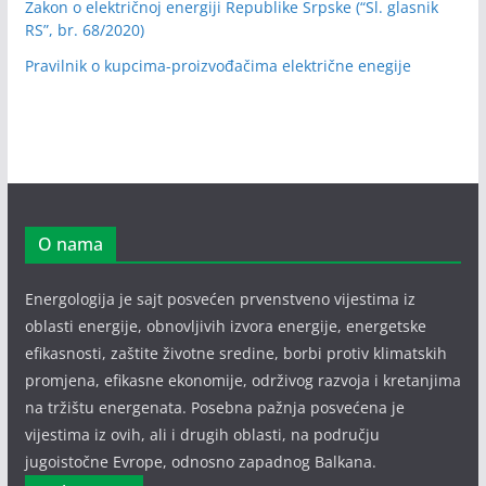
Zakon o električnoj energiji Republike Srpske (“Sl. glasnik
RS”, br. 68/2020)
Pravilnik o kupcima-proizvođačima električne enegije
O nama
Energologija je sajt posvećen prvenstveno vijestima iz
oblasti energije, obnovljivih izvora energije, energetske
efikasnosti, zaštite životne sredine, borbi protiv klimatskih
promjena, efikasne ekonomije, održivog razvoja i kretanjima
na tržištu energenata. Posebna pažnja posvećena je
vijestima iz ovih, ali i drugih oblasti, na području
jugoistočne Evrope, odnosno zapadnog Balkana.