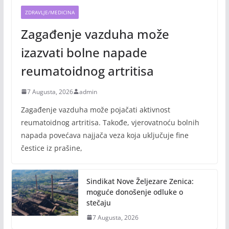
ZDRAVLJE/MEDICINA
Zagađenje vazduha može
izazvati bolne napade
reumatoidnog artritisa
7 Augusta, 2026
admin
Zagađenje vazduha može pojačati aktivnost
reumatoidnog artritisa. Takođe, vjerovatnoću bolnih
napada povećava najjača veza koja uključuje fine
čestice iz prašine,
Sindikat Nove Željezare Zenica:
moguće donošenje odluke o
stečaju
7 Augusta, 2026