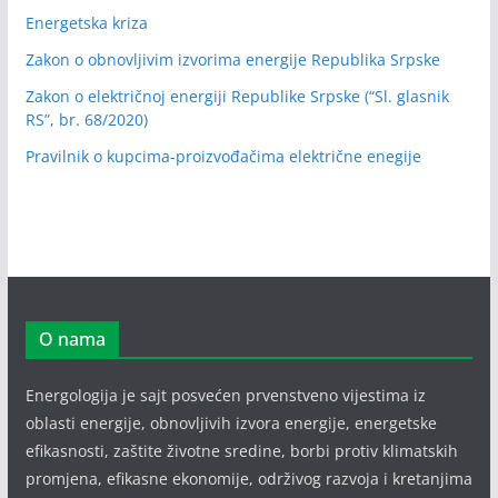
Energetska kriza
Zakon o obnovljivim izvorima energije Republika Srpske
Zakon o električnoj energiji Republike Srpske (“Sl. glasnik
RS”, br. 68/2020)
Pravilnik o kupcima-proizvođačima električne enegije
O nama
Energologija je sajt posvećen prvenstveno vijestima iz
oblasti energije, obnovljivih izvora energije, energetske
efikasnosti, zaštite životne sredine, borbi protiv klimatskih
promjena, efikasne ekonomije, održivog razvoja i kretanjima