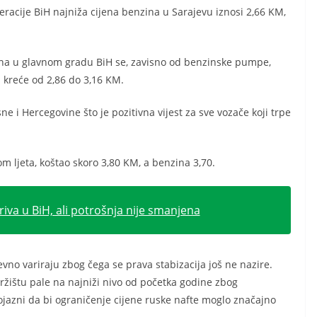
racije BiH najniža cijena benzina u Sarajevu iznosi 2,66 KM,
zina u glavnom gradu BiH se, zavisno od benzinske pumpe,
 kreće od 2,86 do 3,16 KM.
ne i Hercegovine što je pozitivna vijest za sve vozače koji trpe
om ljeta, koštao skoro 3,80 KM, a benzina 3,70.
iva u BiH, ali potrošnja nije smanjena
vno variraju zbog čega se prava stabizacija još ne nazire.
tržištu pale na najniži nivo od početka godine zbog
ojazni da bi ograničenje cijene ruske nafte moglo značajno