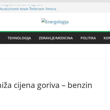
energetski efikasnu zgradu
budućnosti Nove Željezare Zenica,
žbe Vlade FBiH i vlasnika
anje električnom energijom stabilno
blika Srpska nema problema sa
 električnom energijom
a licenca OFAK-a, nastavlja se isporuka
TEHNOLOGIJA
ZDRAVLJE/MEDICINA
POLITIKA
KO
iža cijena goriva – benzin