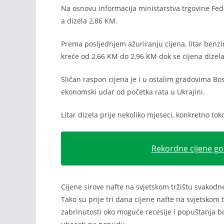
Na osnovu informacija ministarstva trgovine Fede
a dizela 2,86 KM.
Prema posljednjem ažuriranju cijena, litar ben
kreće od 2,66 KM do 2,96 KM dok se cijena dizela
Sličan raspon cijena je i u ostalim gradovima Bos
ekonomski udar od početka rata u Ukrajini.
Litar dizela prije nekoliko mjeseci, konkretno tok
Rekordne cijene gor
Cijene sirove nafte na svjetskom tržištu svakodne
Tako su prije tri dana cijene nafte na svjetskom 
zabrinutosti oko moguće recesije i popuštanja b