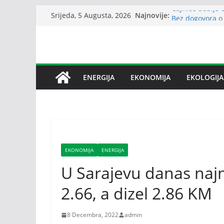
Skip
Čajniče dobija 
Najnovije:
Srijeda, 5 Augusta, 2026
to
Bez dogovora o 
međusobne optu
content
Srbija: Snabdev
Petrović: Repu
snabdijevanjem
Janafu produžen
ENERGIJA
EKONOMIJA
EKOLOGIJA
nafte NIS-u
EKONOMIJA
ENERGIJA
U Sarajevu danas najn
2.66, a dizel 2.86 KM
8 Decembra, 2022
admin