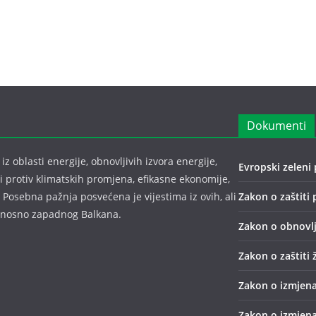
Dokumenti
z oblasti energije, obnovljivih izvora energije,
Evropski zeleni 
bi protiv klimatskih promjena, efikasne ekonomije,
 Posebna pažnja posvećena je vijestima iz ovih, ali
Zakon o zaštiti 
odnosno zapadnog Balkana.
Zakon o obnovlj
Zakon o zaštiti 
Zakon o izmjena
Zakon o izmjena