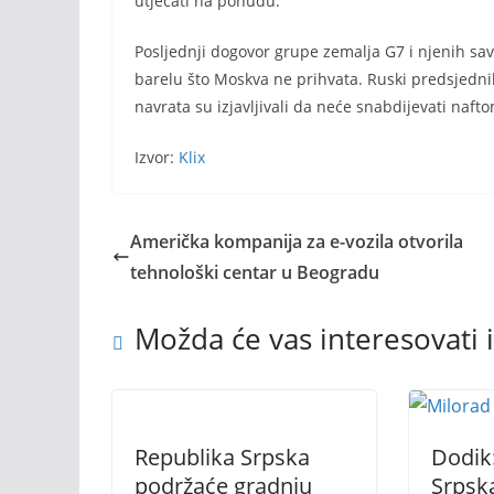
utjecati na ponudu.
Posljednji dogovor grupe zemalja G7 i njenih sav
barelu što Moskva ne prihvata. Ruski predsjednik
navrata su izjavljivali da neće snabdijevati naft
Izvor:
Klix
Američka kompanija za e-vozila otvorila
tehnološki centar u Beogradu
Možda će vas interesovati i
Republika Srpska
Dodik
podržaće gradnju
Srpska