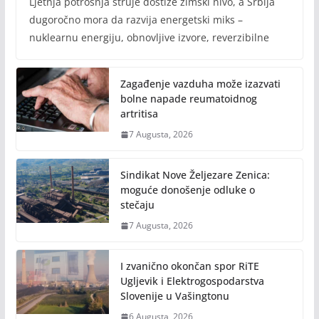
Ljetnja potrošnja struje dostiže zimski nivo, a Srbija
dugoročno mora da razvija energetski miks –
nuklearnu energiju, obnovljive izvore, reverzibilne
Zagađenje vazduha može izazvati
bolne napade reumatoidnog
artritisa
7 Augusta, 2026
Sindikat Nove Željezare Zenica:
moguće donošenje odluke o
stečaju
7 Augusta, 2026
I zvanično okončan spor RiTE
Ugljevik i Elektrogospodarstva
Slovenije u Vašingtonu
6 Augusta, 2026