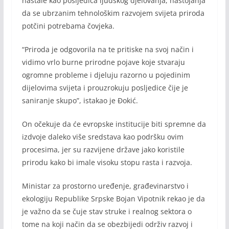
nastale kao posljedica ljudskog djelovanja, nastojanja
da se ubrzanim tehnološkim razvojem svijeta priroda
potčini potrebama čovjeka.
“Priroda je odgovorila na te pritiske na svoj način i
vidimo vrlo burne prirodne pojave koje stvaraju
ogromne probleme i djeluju razorno u pojedinim
dijelovima svijeta i prouzrokuju posljedice čije je
saniranje skupo”, istakao je Đokić.
On očekuje da će evropske institucije biti spremne da
izdvoje daleko više sredstava kao podršku ovim
procesima, jer su razvijene države jako koristile
prirodu kako bi imale visoku stopu rasta i razvoja.
Ministar za prostorno uređenje, građevinarstvo i
ekologiju Republike Srpske Bojan Vipotnik rekao je da
je važno da se čuje stav struke i realnog sektora o
tome na koji način da se obezbijedi održiv razvoj i