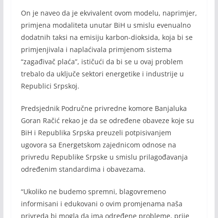
On je naveo da je ekvivalent ovom modelu, naprimjer,
primjena modaliteta unutar BiH u smislu evenualno
dodatnih taksi na emisiju karbon-dioksida, koja bi se
primjenjivala i naplaćivala primjenom sistema
“zagađivač plaća”, ističući da bi se u ovaj problem
trebalo da uključe sektori energetike i industrije u
Republici Srpskoj.
Predsjednik Područne privredne komore Banjaluka
Goran Račić rekao je da se određene obaveze koje su
BiH i Republika Srpska preuzeli potpisivanjem
ugovora sa Energetskom zajednicom odnose na
privredu Republike Srpske u smislu prilagođavanja
određenim standardima i obavezama.
“Ukoliko ne budemo spremni, blagovremeno
informisani i edukovani o ovim promjenama naša
privreda bi mogla da ima određene probleme, prije