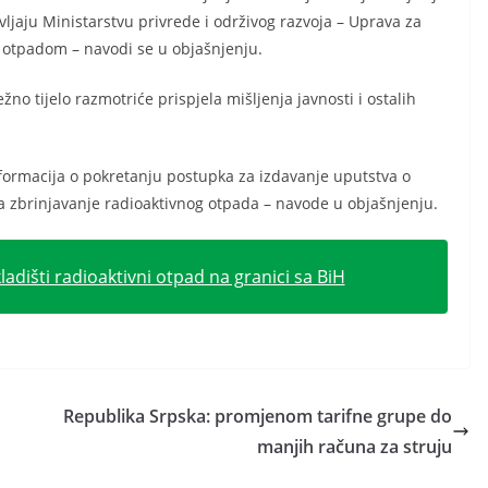
avljaju Ministarstvu privrede i održivog razvoja – Uprava za
e otpadom – navodi se u objašnjenju.
žno tijelo razmotriće prispjela mišljenja javnosti i ostalih
nformacija o pokretanju postupka za izdavanje uputstva o
za zbrinjavanje radioaktivnog otpada – navode u objašnjenju.
kladišti radioaktivni otpad na granici sa BiH
Republika Srpska: promjenom tarifne grupe do
manjih računa za struju