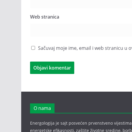
Web stranica
Sačuvaj moje ime, email i web stranicu 
O nama
Energologija je sajt posvećen prvenstveno vijestima i
energetske efikasnosti, zaštite životne sredine, bor