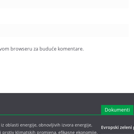
u ovom browseru za buduće komentare.
Dokumenti
z oblasti energije, obnovljivih izvora energije,
Evropski zeleni 
bi protiv klimatskih promjena, efikasne ekonomije,