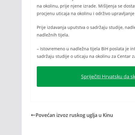
na okolinu, prije njene izrade. Mišljenja se dost
procjenu uticaja na okolinu i održivo upravljanj
Prije izdavanja uputstva o sadržaju studije, nadle
nadležnih tijela.
– Istovremeno u nadležna tijela BiH poslata je i
sadržaju studije o uticaju na okolinu za Centar 
Spriječiti Hrvatsku da s
Povećan izvoz ruskog uglja u Kinu