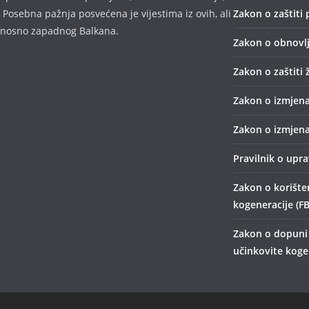
 Posebna pažnja posvećena je vijestima iz ovih, ali
Zakon o zaštiti 
odnosno zapadnog Balkana.
Zakon o obnovlj
Zakon o zaštiti 
Zakon o izmjena
Zakon o izmjena
Pravilnik o upr
Zakon o korišten
kogeneracije (FB
Zakon o dopuni 
učinkovite kogen