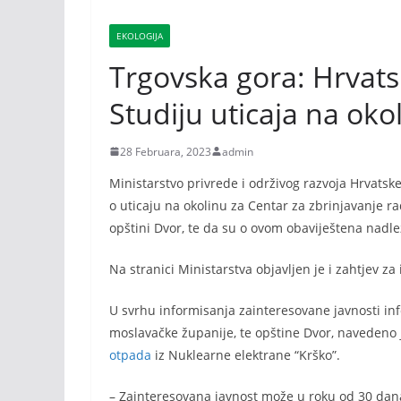
EKOLOGIJA
Trgovska gora: Hrvats
Studiju uticaja na oko
28 Februara, 2023
admin
Ministarstvo privrede i održivog razvoja Hrvatske
o uticaju na okolinu za Centar za zbrinjavanje r
opštini Dvor, te da su o ovom obaviještena nadlež
Na stranici Ministarstva objavljen je i zahtjev za
U svrhu informisanja zainteresovane javnosti inf
moslavačke županije, te opštine Dvor, navedeno 
otpada
iz Nuklearne elektrane “Krško”.
– Zainteresovana javnost može u roku od 30 dana 