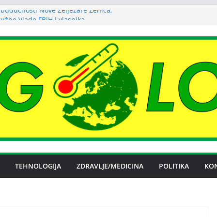
budućnosti Nove Željezare Zenica,
žbe Vlade FBiH i vlasnika
a struje ljeti dostigla zimski nivo
uha može izazvati bolne napade
tritisa
Željezare Zenica: moguće donošenje odluke
čan spor RiTE Ugljevik i Elektrogospodarstva
ingtonu
TEHNOLOGIJA
ZDRAVLJE/MEDICINA
POLITIKA
KO