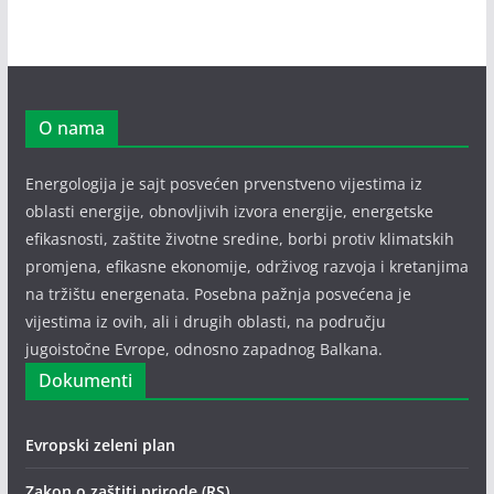
O nama
Energologija je sajt posvećen prvenstveno vijestima iz
oblasti energije, obnovljivih izvora energije, energetske
efikasnosti, zaštite životne sredine, borbi protiv klimatskih
promjena, efikasne ekonomije, održivog razvoja i kretanjima
na tržištu energenata. Posebna pažnja posvećena je
vijestima iz ovih, ali i drugih oblasti, na području
jugoistočne Evrope, odnosno zapadnog Balkana.
Dokumenti
Evropski zeleni plan
Zakon o zaštiti prirode (RS)