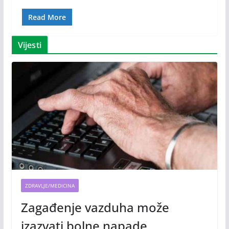
Read More
Vijesti
ZDRAVLJE/MEDICINA
Zagađenje vazduha može
izazvati bolne napade