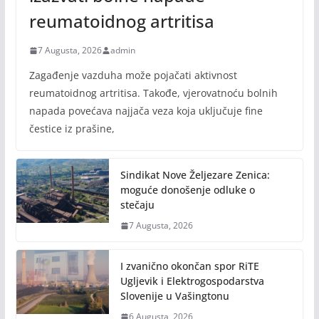
reumatoidnog artritisa
7 Augusta, 2026
admin
Zagađenje vazduha može pojačati aktivnost
reumatoidnog artritisa. Takođe, vjerovatnoću bolnih
napada povećava najjača veza koja uključuje fine
čestice iz prašine,
Sindikat Nove Željezare Zenica:
moguće donošenje odluke o
stečaju
7 Augusta, 2026
I zvanično okončan spor RiTE
Ugljevik i Elektrogospodarstva
Slovenije u Vašingtonu
6 Augusta, 2026