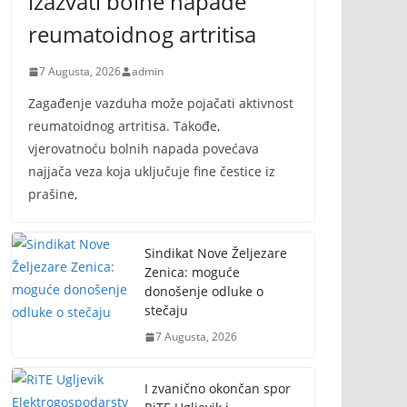
izazvati bolne napade
reumatoidnog artritisa
7 Augusta, 2026
admin
Zagađenje vazduha može pojačati aktivnost
reumatoidnog artritisa. Takođe,
vjerovatnoću bolnih napada povećava
najjača veza koja uključuje fine čestice iz
prašine,
Sindikat Nove Željezare
Zenica: moguće
donošenje odluke o
stečaju
7 Augusta, 2026
I zvanično okončan spor