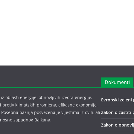
Dokumenti
z oblasti energije, obnovljivih izvora energije,
Evropski zeleni 
bi protiv klimatskih promjena, efikasne ekonomije,
 Posebna pažnja posvećena je vijestima iz ovih, ali
Zakon o zaštiti 
odnosno zapadnog Balkana.
Zakon o obnovlj