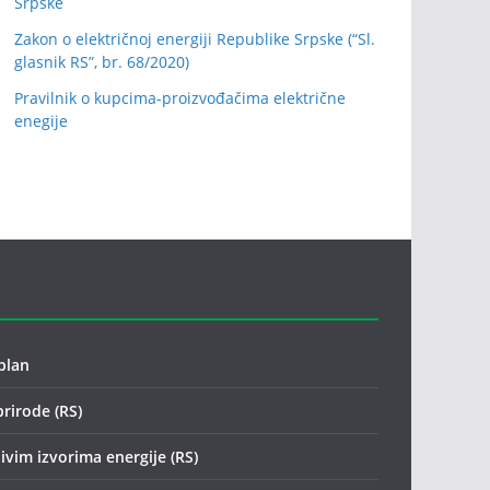
Srpske
Zakon o električnoj energiji Republike Srpske (“Sl.
glasnik RS”, br. 68/2020)
Pravilnik o kupcima-proizvođačima električne
enegije
plan
prirode (RS)
ivim izvorima energije (RS)