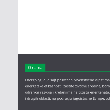
O nama
Energologija je sajt posvećen prvenstveno vijestima i
energetske efikasnosti, zaštite životne sredine, bor
održivog razvoja i kretanjima na tržištu energenata.
i drugih oblasti, na području jugoistočne Evrope, 