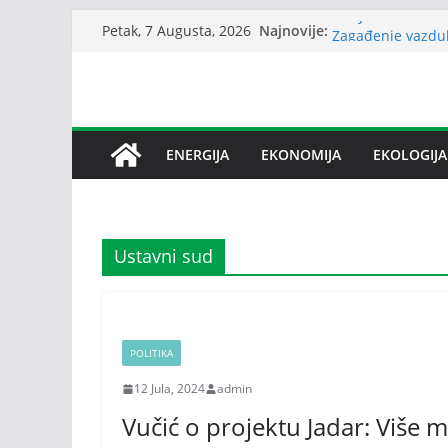
Skip
Srbija: Snabdeva
Najnovije:
Petak, 7 Augusta, 2026
Zagađenje vazdu
to
reumatoidnog art
content
Sindikat Nove Že
o stečaju
I zvanično okonča
Slovenije u Vaši
ENERGIJA
EKONOMIJA
EKOLOGIJA
Bez dogovora o b
međusobne optužb
Ustavni sud
POLITIKA
12 Jula, 2024
admin
Vučić o projektu Jadar: Više m