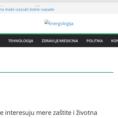
nje električnom energijom stabilno
ha može izazvati bolne napade
ritisa
ljezare Zenica: moguće donošenje odluke
n spor RiTE Ugljevik i Elektrogospodarstva
ngtonu
TEHNOLOGIJA
ZDRAVLJE/MEDICINA
POLITIKA
KO
udućnosti Nove Željezare Zenica,
e Vlade FBiH i vlasnika
e interesuju mere zaštite i životna