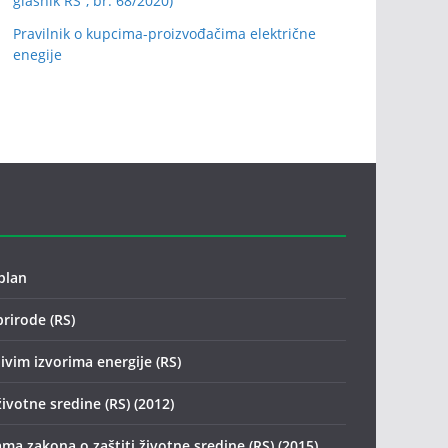
glasnik RS”, br. 68/2020)
Pravilnik o kupcima-proizvođačima električne
enegije
plan
prirode (RS)
ivim izvorima energije (RS)
životne sredine (RS) (2012)
ma zakona o zaštiti životne sredine (RS) (2015)