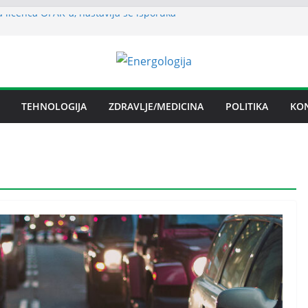
 licenca OFAK-a, nastavlja se isporuka
n spor RiTE Ugljevik i Elektrogospodarstva
ngtonu
udućnosti Nove Željezare Zenica,
e Vlade FBiH i vlasnika
nje električnom energijom stabilno
TEHNOLOGIJA
ZDRAVLJE/MEDICINA
POLITIKA
KO
ika Srpska nema problema sa
električnom energijom