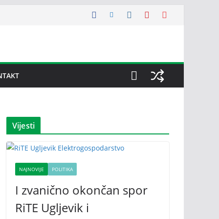
NTAKT
Vijesti
NAJNOVIJE
POLITIKA
I zvanično okončan spor
RiTE Ugljevik i