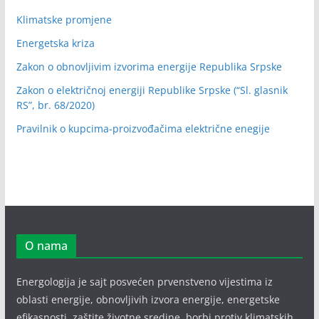
Klimatske promjene
Energetska kriza
Zakon o obnovljivim izvorima energije Republika Srpske
Zakon o električnoj energiji Republike Srpske (“Sl. glasnik
RS”, br. 68/2020)
Pravilnik o kupcima-proizvođačima električne enegije
O nama
Energologija je sajt posvećen prvenstveno vijestima iz
oblasti energije, obnovljivih izvora energije, energetske
efikasnosti, zaštite životne sredine, borbi protiv klimatskih