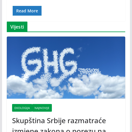
Read More
Vijesti
EKOLOGIJA
NAJNOVIJE
Skupština Srbije razmatraće
izmjene zakona o porezu na