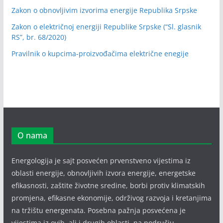
Zakon o obnovljivim izvorima energije Republika Srpske
Zakon o električnoj energiji Republike Srpske (“Sl. glasnik
RS”, br. 68/2020)
Pravilnik o kupcima-proizvođačima električne enegije
O nama
Energologija je sajt posvećen prvenstveno vijestima iz
oblasti energije, obnovljivih izvora energije, energetske
efikasnosti, zaštite životne sredine, borbi protiv klimatskih
promjena, efikasne ekonomije, održivog razvoja i kretanjima
na tržištu energenata. Posebna pažnja posvećena je
vijestima iz ovih, ali i drugih oblasti, na području