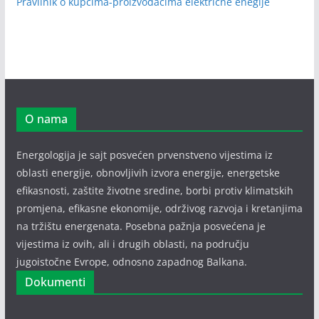
Pravilnik o kupcima-proizvođačima električne enegije
O nama
Energologija je sajt posvećen prvenstveno vijestima iz
oblasti energije, obnovljivih izvora energije, energetske
efikasnosti, zaštite životne sredine, borbi protiv klimatskih
promjena, efikasne ekonomije, održivog razvoja i kretanjima
na tržištu energenata. Posebna pažnja posvećena je
vijestima iz ovih, ali i drugih oblasti, na području
jugoistočne Evrope, odnosno zapadnog Balkana.
Dokumenti