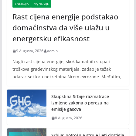
ENERGIJA
NAJNOVIJE
Rast cijena energije podstakao
domaćinstva da više ulažu u
energetsku efikasnost
9 Augusta, 2026
admin
Nagli rast cijena energije, skok kamatnih stopa i
troškova građevinskog materijala, zadao je težak
udarac sektoru nekretnina širom evrozone. Međutim,
Skupština Srbije razmatraće
izmjene zakona o porezu na
emisije gasova
8 Augusta, 2026
Srbija: potrošnja struje ljeti dostigla