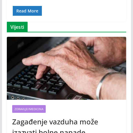
Read More
Vijesti
ZDRAVLJE/MEDICINA
Zagađenje vazduha može
izazvati bolne napade