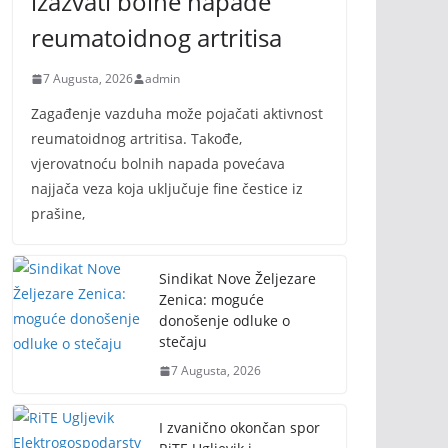
izazvati bolne napade
reumatoidnog artritisa
7 Augusta, 2026
admin
Zagađenje vazduha može pojačati aktivnost
reumatoidnog artritisa. Takođe,
vjerovatnoću bolnih napada povećava
najjača veza koja uključuje fine čestice iz
prašine,
Sindikat Nove Željezare
Zenica: moguće
donošenje odluke o
stečaju
7 Augusta, 2026
I zvanično okončan spor