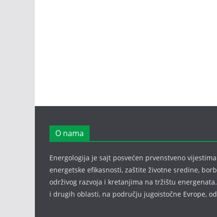
O nama
Energologija je sajt posvećen prvenstveno vijestima i
energetske efikasnosti, zaštite životne sredine, bor
održivog razvoja i kretanjima na tržištu energenata.
i drugih oblasti, na području jugoistočne Evrope, 