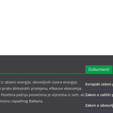
Dokumenti
z oblasti energije, obnovljivih izvora energije,
Evropski zeleni 
bi protiv klimatskih promjena, efikasne ekonomije,
 Posebna pažnja posvećena je vijestima iz ovih, ali
Zakon o zaštiti 
odnosno zapadnog Balkana.
Zakon o obnovlj