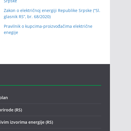
Srpske
Zakon o električnoj energiji Republike Srpske (“Sl.
glasnik RS”, br. 68/2020)
Pravilnik o kupcima-proizvođačima električne
enegije
plan
prirode (RS)
ivim izvorima energije (RS)