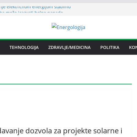
nje električnom energijom stabilno
ha može izazvati bolne napade
ritisa
ljezare Zenica: moguće donošenje odluke
n spor RiTE Ugljevik i Elektrogospodarstva
ngtonu
TEHNOLOGIJA
ZDRAVLJE/MEDICINA
POLITIKA
KO
udućnosti Nove Željezare Zenica,
e Vlade FBiH i vlasnika
avanje dozvola za projekte solarne i