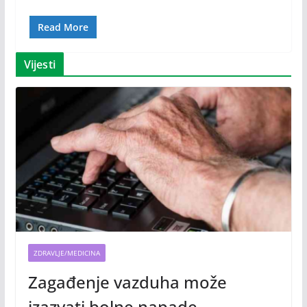
Read More
Vijesti
ZDRAVLJE/MEDICINA
Zagađenje vazduha može
izazvati bolne napade