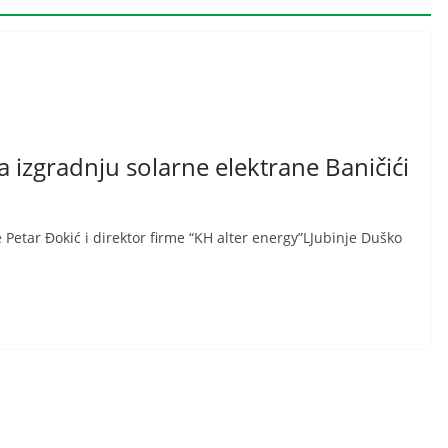
a izgradnju solarne elektrane Baničići
 Petar Đokić i direktor firme “KH alter energy”LJubinje Duško