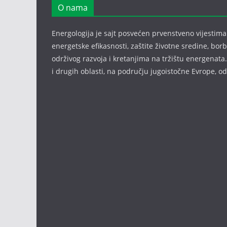
O nama
Energologija je sajt posvećen prvenstveno vijestima i
energetske efikasnosti, zaštite životne sredine, bor
održivog razvoja i kretanjima na tržištu energenata.
i drugih oblasti, na području jugoistočne Evrope, 