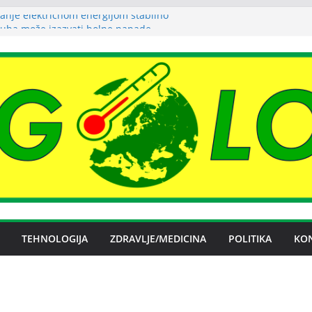
anje električnom energijom stabilno
uha može izazvati bolne napade
tritisa
Željezare Zenica: moguće donošenje odluke
čan spor RiTE Ugljevik i Elektrogospodarstva
ingtonu
budućnosti Nove Željezare Zenica,
žbe Vlade FBiH i vlasnika
TEHNOLOGIJA
ZDRAVLJE/MEDICINA
POLITIKA
KO