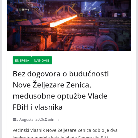
ENERGIJA
NAJNOVIJE
Bez dogovora o budućnosti
Nove Željezare Zenica,
međusobne optužbe Vlade
FBiH i vlasnika
5 Augusta, 2026
admin
Većinski vlasnik Nove Željezare Zenica odbio je dva
konkretna modela koja je Vlada Federacije BiH