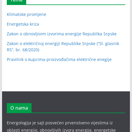
Klimatske promjene
Energetska kriza
Zakon o obnovljivim izvorima energije Republika Srpske
Zakon o električnoj energiji Republike Srpske (“Sl. glasnik
RS”, br. 68/2020)
Pravilnik o kupcima-proizvođačima električne enegije
O nama
Energologija je sajt posvećen prvenstveno vijestima iz
oblasti energije, obnovljivih izvora energije, energetske