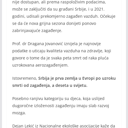
nije dostupan, ali prema raspoloživim podacima,
može se zaključiti da su građani Srbije, i u 2021.
godini, udisali prekomjerno zagađen vazduh. Očekuje
se da će nova grijna sezona donijeti ponovo
zabrinjavajuće zagađenje.
Prof. dr Dragana Jovanović iznijela je najnovije
podatke o uticaju kvaliteta vazduha na zdravlje, koji
govore o tome da je svaka peta smrt od raka pluća
uzrokovana aerozagađenjem.
Istovremeno,
Srbija je prva zemlja u Evropi po uzroku
smrti od zagađenja, a deseta u svijetu.
Posebno ranjivu kategoriju su djeca, koja uslijed
dugoročne izloženosti zagađenju imaju slab razvoj
mozga.
Dejan Lekić iz Nacionalne ekološke asocijacije kaže da