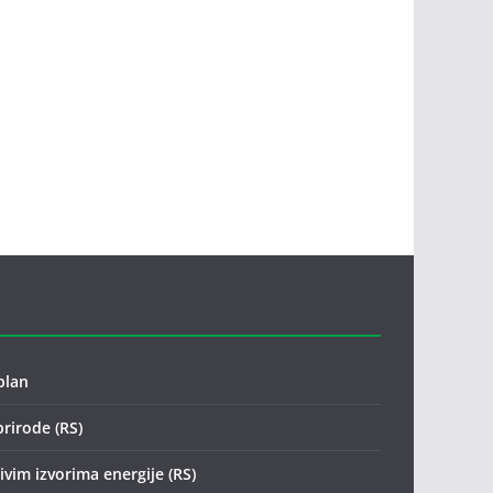
plan
prirode (RS)
vim izvorima energije (RS)