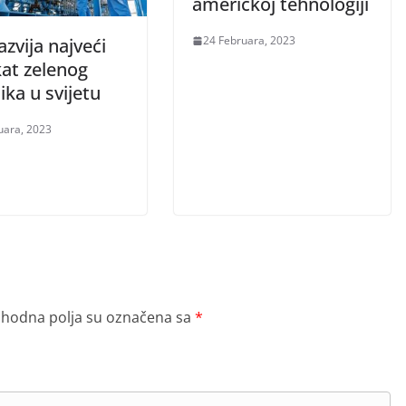
američkoj tehnologiji
24 Februara, 2023
azvija najveći
kat zelenog
ka u svijetu
uara, 2023
hodna polja su označena sa
*