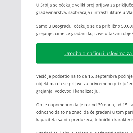
U Srbija se očekuje veliki broj prijava za priklju
građevinarstva, saobraćaja i infrastrukture u Vla
Samo u Beogradu, očekuje se da približno 50.000 
grejanje, čime će građani koji žive u takvim obje
Uredba o načinu i uslovima za 
Vesić je podsetio na to da 15. septembra počinje
objektima da se prijave za privremeno priključen
grejanja, vodovod i kanalizaciju.
On je napomenuo da je rok od 30 dana, od 15. se
odnosno da to ne znači da će građani u tom perio
kapaciteta samih preduzeća, tehničkih karakteris