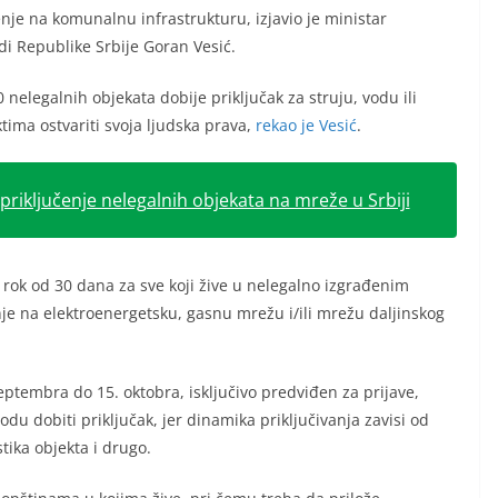
čenje na komunalnu infrastrukturu, izjavio je ministar
di Republike Srbije Goran Vesić.
nelegalnih objekata dobije priključak za struju, vodu ili
ktima ostvariti svoja ljudska prava,
rekao je Vesić
.
priključenje nelegalnih objekata na mreže u Srbiji
 rok od 30 dana za sve koji žive u nelegalno izgrađenim
je na elektroenergetsku, gasnu mrežu i/ili mrežu daljinskog
ptembra do 15. oktobra, isključivo predviđen za prijave,
du dobiti priključak, jer dinamika priključivanja zavisi od
tika objekta i drugo.