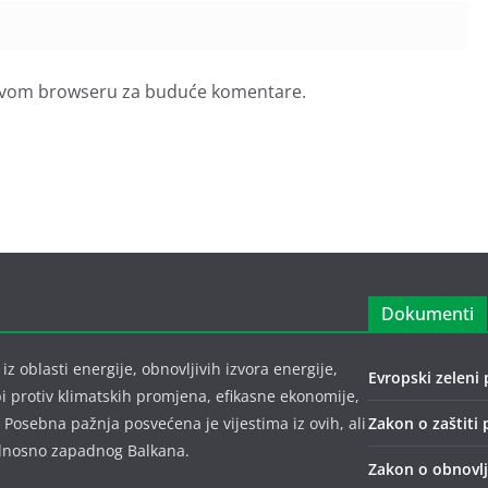
u ovom browseru za buduće komentare.
Dokumenti
z oblasti energije, obnovljivih izvora energije,
Evropski zeleni 
bi protiv klimatskih promjena, efikasne ekonomije,
 Posebna pažnja posvećena je vijestima iz ovih, ali
Zakon o zaštiti 
 odnosno zapadnog Balkana.
Zakon o obnovlji