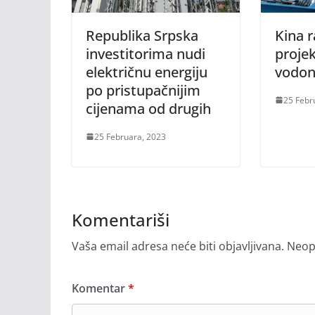
Republika Srpska
Kina r
investitorima nudi
proje
električnu energiju
vodoni
po pristupačnijim
25 Febr
cijenama od drugih
25 Februara, 2023
Komentariši
Vaša email adresa neće biti objavljivana.
Neop
Komentar
*