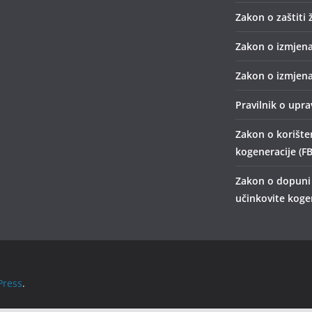
Zakon o zaštiti 
Zakon o izmjena
Zakon o izmjena
Pravilnik o upr
Zakon o korišten
kogeneracije (FB
Zakon o dopuni z
učinkovite kogen
ress
.