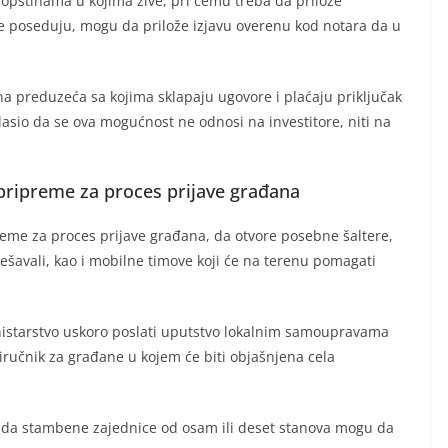
u opštinama u kojima žive, pri čemu treba da prilože
 ne poseduju, mogu da prilože izjavu overenu kod notara da u
a preduzeća sa kojima sklapaju ugovore i plaćaju priključak
lasio da se ova mogućnost ne odnosi na investitore, niti na
pripreme za proces prijave građana
reme za proces prijave građana, da otvore posebne šaltere,
ešavali, kao i mobilne timove koji će na terenu pomagati
inistarstvo uskoro poslati uputstvo lokalnim samoupravama
priručnik za građane u kojem će biti objašnjena cela
i da stambene zajednice od osam ili deset stanova mogu da