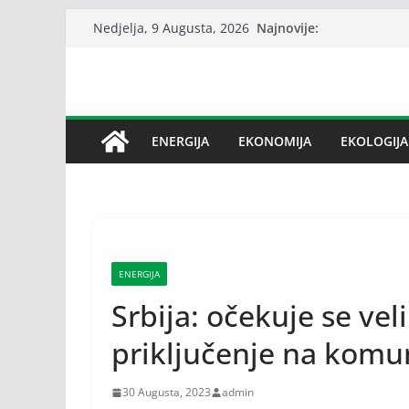
Skip
Najnovije:
Nedjelja, 9 Augusta, 2026
to
content
ENERGIJA
EKONOMIJA
EKOLOGIJA
ENERGIJA
Srbija: očekuje se veli
priključenje na komu
30 Augusta, 2023
admin