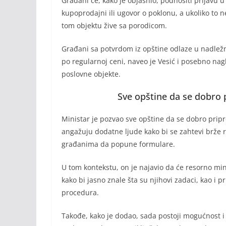
Građani će, kako je objasnio, podnositi prijavu 
kupoprodajni ili ugovor o poklonu, a ukoliko to
tom objektu žive sa porodicom.
Građani sa potvrdom iz opštine odlaze u nadležn
po regularnoj ceni, naveo je Vesić i posebno nag
poslovne objekte.
Sve opštine da se dobro 
Ministar je pozvao sve opštine da se dobro prip
angažuju dodatne ljude kako bi se zahtevi brže r
građanima da popune formulare.
U tom kontekstu, on je najavio da će resorno m
kako bi jasno znale šta su njihovi zadaci, kao i 
procedura.
Takođe, kako je dodao, sada postoji mogućnost 