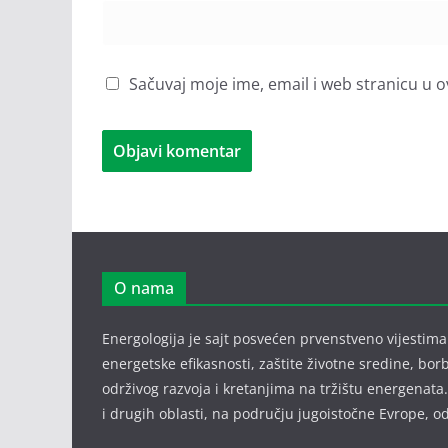
Sačuvaj moje ime, email i web stranicu 
O nama
Energologija je sajt posvećen prvenstveno vijestima i
energetske efikasnosti, zaštite životne sredine, bor
održivog razvoja i kretanjima na tržištu energenata.
i drugih oblasti, na području jugoistočne Evrope,