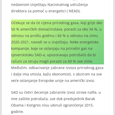
nedavnom izvještaju Nacionalnog udruženja
direktora za pomoć u energetici ( NEAD).
Očekuje se da će cijena prirodnog gasa, koji grije oko
50 % američkih domaćinstava, porasti za oko 34 %, u
odnosu na prošlu godinu i 66 % u odnosu na zimu
2020-2021, navodi se u izvještaju. Neke energetske
kompanije, koje se oslanjaju na prirodni gas na
sjeveroistoku SAD-a, upozoravaju potrošače da bi
računi za struju mogli porasti za 60 % ove zime.
Međutim, odbacivanje zabrane izvoza prirodnog gasa
i dalje ima smisla, kažu ekonomisti, s obzirom na sve
veće oslanjanje Evropske unije na američki izvoz.
SAD su četiri decenije zabranile izvoz sirove nafte, u
ime zaštite potrošača, sve dok predsjednik Barak
Obama i Kongres nisu ukinuli ograničenje 2015.
godine.