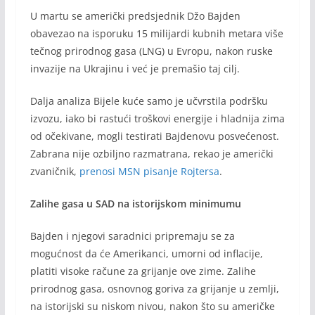
U martu se američki predsjednik Džo Bajden
obavezao na isporuku 15 milijardi kubnih metara više
tečnog prirodnog gasa (LNG) u Evropu, nakon ruske
invazije na Ukrajinu i već je premašio taj cilj.
Dalja analiza Bijele kuće samo je učvrstila podršku
izvozu, iako bi rastući troškovi energije i hladnija zima
od očekivane, mogli testirati Bajdenovu posvećenost.
Zabrana nije ozbiljno razmatrana, rekao je američki
zvaničnik,
prenosi MSN pisanje Rojtersa
.
Zalihe gasa u SAD na istorijskom minimumu
Bajden i njegovi saradnici pripremaju se za
mogućnost da će Amerikanci, umorni od inflacije,
platiti visoke račune za grijanje ove zime. Zalihe
prirodnog gasa, osnovnog goriva za grijanje u zemlji,
na istorijski su niskom nivou, nakon što su američke