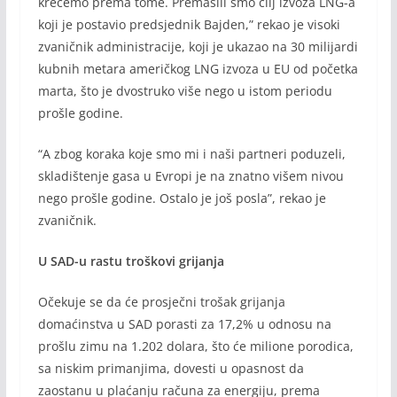
krećemo prema tome. Premašili smo cilj izvoza LNG-a
koji je postavio predsjednik Bajden,” rekao je visoki
zvaničnik administracije, koji je ukazao na 30 milijardi
kubnih metara američkog LNG izvoza u EU od početka
marta, što je dvostruko više nego u istom periodu
prošle godine.
“A zbog koraka koje smo mi i naši partneri poduzeli,
skladištenje gasa u Evropi je na znatno višem nivou
nego prošle godine. Ostalo je još posla”, rekao je
zvaničnik.
U SAD-u rastu troškovi grijanja
Očekuje se da će prosječni trošak grijanja
domaćinstva u SAD porasti za 17,2% u odnosu na
prošlu zimu na 1.202 dolara, što će milione porodica,
sa niskim primanjima, dovesti u opasnost da
zaostanu u plaćanju računa za energiju, prema