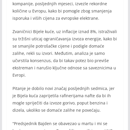
kompanije, posljednjih mjeseci, izvezle rekordne
količine u Evropu, kako bi pomogle zbog smanjenja
isporuka i viših cijena za evropske elektrane.
Zvaničnici Bijele kuće, uz inflacije iznad 8%, istraživali
su tržišni uticaj ograničavanja izvoza energije, kako bi
se smanjile potrošačke cijene i podigle domaće
zalihe, rekli su izvori. Međutim, analiza je samo
učvrstila konsenzus, da bi takav potez bio previše
ekstreman i narušio ključne odnose sa saveznicima u
Evropi.
Pitanje je dobilo novi značaj posljednjih sedmica, jer
je Bijela kuća zaprijetila rafinerijama nafte da bi ih
mogle spriječiti da izvoze gorivo, poput benzina i
dizela, ukoliko se domaće zalihe ne povećaju.
“Predsjednik Bajden se obavezao u martu i mi se