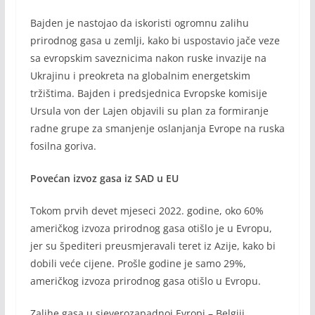
Bajden je nastojao da iskoristi ogromnu zalihu
prirodnog gasa u zemlji, kako bi uspostavio jače veze
sa evropskim saveznicima nakon ruske invazije na
Ukrajinu i preokreta na globalnim energetskim
tržištima. Bajden i predsjednica Evropske komisije
Ursula von der Lajen objavili su plan za formiranje
radne grupe za smanjenje oslanjanja Evrope na ruska
fosilna goriva.
Povećan izvoz gasa iz SAD u EU
Tokom prvih devet mjeseci 2022. godine, oko 60%
američkog izvoza prirodnog gasa otišlo je u Evropu,
jer su špediteri preusmjeravali teret iz Azije, kako bi
dobili veće cijene. Prošle godine je samo 29%,
američkog izvoza prirodnog gasa otišlo u Evropu.
Zalihe gasa u sjeverozapadnoj Evropi – Belgiji,