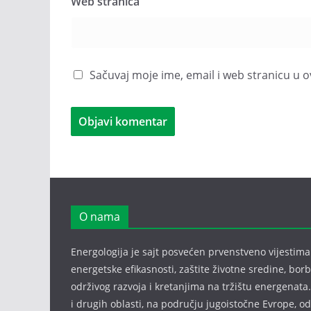
Web stranica
Sačuvaj moje ime, email i web stranicu 
O nama
Energologija je sajt posvećen prvenstveno vijestima i
energetske efikasnosti, zaštite životne sredine, bor
održivog razvoja i kretanjima na tržištu energenata.
i drugih oblasti, na području jugoistočne Evrope, 