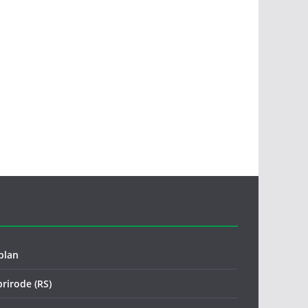
plan
prirode (RS)