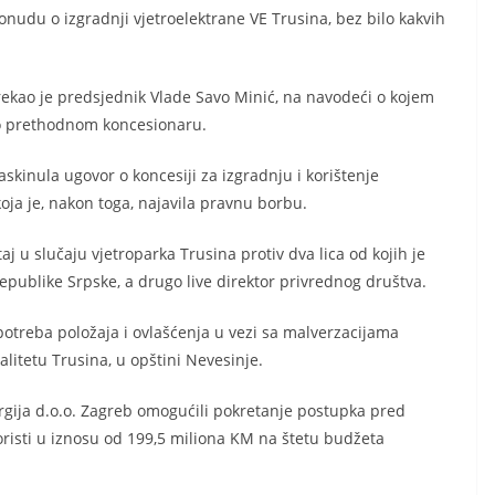
onudu o izgradnji vjetroelektrane VE Trusina, bez bilo kakvih
 rekao je predsjednik Vlade Savo Minić, na navodeći o kojem
i o prethodnom koncesionaru.
skinula ugovor o koncesiji za izgradnju i korištenje
ja je, nakon toga, najavila pravnu borbu.
 u slučaju vjetroparka Trusina protiv dva lica od kojih je
Republike Srpske, a drugo live direktor privrednog društva.
upotreba položaja i ovlašćenja u vezi sa malverzacijama
alitetu Trusina, u opštini Nevesinje.
gija d.o.o. Zagreb omogućili pokretanje postupka pred
oristi u iznosu od 199,5 miliona KM na štetu budžeta