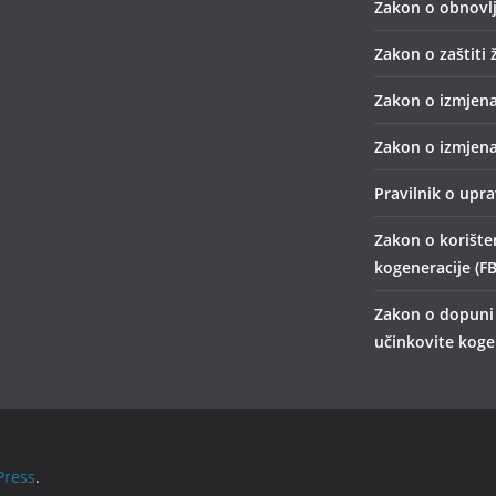
Zakon o obnovlj
Zakon o zaštiti 
Zakon o izmjena
Zakon o izmjena
Pravilnik o upr
Zakon o korišten
kogeneracije (FB
Zakon o dopuni 
učinkovite kogen
ress
.