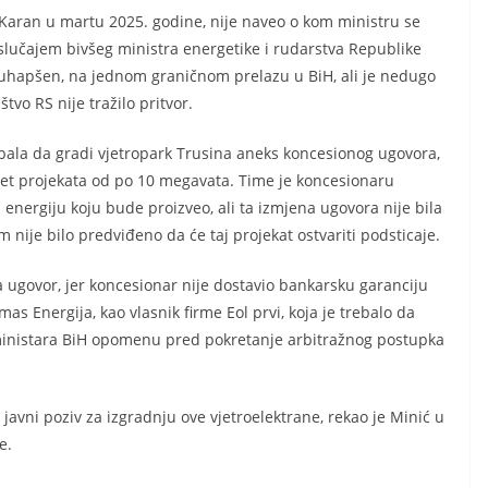
 Karan u martu 2025. godine, nije naveo o kom ministru se
m slučajem bivšeg ministra energetike i rudarstva Republike
 uhapšen, na jednom graničnom prelazu u BiH, ali je nedugo
tvo RS nije tražilo pritvor.
ebala da gradi vjetropark Trusina aneks koncesionog ugovora,
pet projekata od po 10 megavata. Time je koncesionaru
 energiju koju bude proizveo, ali ta izmjena ugovora nije bila
ije bilo predviđeno da će taj projekat ostvariti podsticaje.
 ugovor, jer koncesionar nije dostavio bankarsku garanciju
s Energija, kao vlasnik firme Eol prvi, koja je trebalo da
 ministara BiH opomenu pred pokretanje arbitražnog postupka
javni poziv za izgradnju ove vjetroelektrane, rekao je Minić u
e.