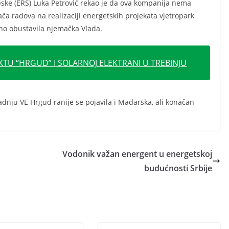
pske (ERS) Luka Petrović rekao je da ova kompanija nema
ča radova na realizaciji energetskih projekata vjetropark
avno obustavila njemačka Vlada.
TU “HRGUD” I SOLARNOJ ELEKTRANI U TREBINJU
adnju VE Hrgud ranije se pojavila i Mađarska, ali konačan
Vodonik važan energent u energetskoj
budućnosti Srbije