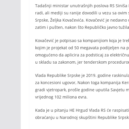
Tadašnji ministar unutrašnjih poslova RS Siniša
radi, ali mediji su ranije dovodili u vezu sa ovi
Srpske, Željka Kovačevića. Kovačević je nedavno
zatim i pušten, nakon što Republičko javno tužilaš
Kovačević je potpisao sa kompanijiom koja je tr
kojim je projekat od 50 megavata podijeljen na 
omogućeno da aplicira za podsticaj za električnu
u skladu sa zakonom, jer tenderskom procedurom n
Vlada Republike Srpske je 2019. godine raskinula
za koncesioni ugovor, Nakon toga kompanija Kerma
gradi vjetropark, prošle godine uputila Savjetu
vrijednog 102 miliona evra.
Kada je u pitanju HE Hrgud Vlada RS će raspisati 
obraćanju u Narodnoj skupštini Republike Srpsk