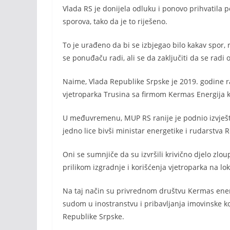
Vlada RS je donijela odluku i ponovo prihvatila p
sporova, tako da je to riješeno.
To je urađeno da bi se izbjegao bilo kakav spor,
se ponuđaču radi, ali se da zaključiti da se rad
Naime, Vlada Republike Srpske je 2019. godine ra
vjetroparka Trusina sa firmom Kermas Energija ko
U međuvremenu, MUP RS ranije je podnio izvještaj
jedno lice bivši ministar energetike i rudarstva 
Oni se sumnjiče da su izvršili krivično djelo zlo
prilikom izgradnje i korišćenja vjetroparka na lok
Na taj način su privrednom društvu Kermas ener
sudom u inostranstvu i pribavljanja imovinske k
Republike Srpske.