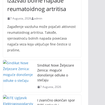
izazvati bolne napade
reumatoidnog artritisa
7 Augusta, 2026
admin
Zagađenje vazduha može pojačati aktivnost
reumatoidnog artritisa. Takođe,
vjerovatnoću bolnih napada povećava
najjača veza koja uključuje fine čestice iz
prašine,
Sindikat Nove Željezare
Zenica: moguće
donošenje odluke o
stečaju
7 Augusta, 2026
I zvanično okončan spor