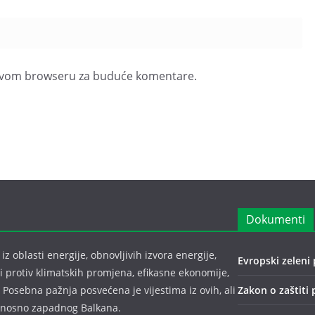
u ovom browseru za buduće komentare.
Dokumenti
z oblasti energije, obnovljivih izvora energije,
Evropski zeleni 
bi protiv klimatskih promjena, efikasne ekonomije,
 Posebna pažnja posvećena je vijestima iz ovih, ali
Zakon o zaštiti 
odnosno zapadnog Balkana.