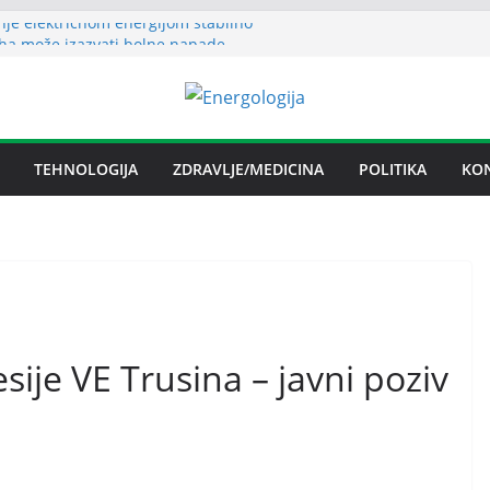
nje električnom energijom stabilno
ha može izazvati bolne napade
ritisa
ljezare Zenica: moguće donošenje odluke
n spor RiTE Ugljevik i Elektrogospodarstva
ngtonu
TEHNOLOGIJA
ZDRAVLJE/MEDICINA
POLITIKA
KO
udućnosti Nove Željezare Zenica,
e Vlade FBiH i vlasnika
sije VE Trusina – javni poziv
d