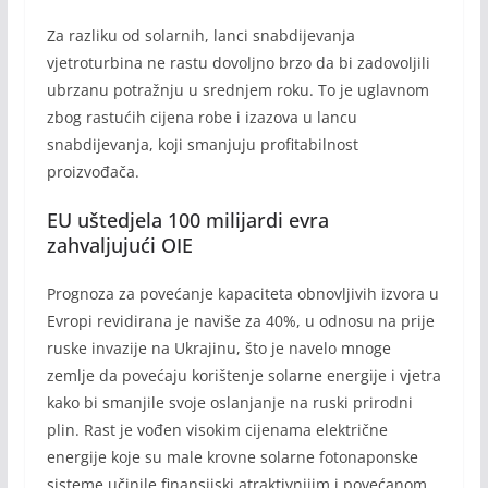
Za razliku od solarnih, lanci snabdijevanja
vjetroturbina ne rastu dovoljno brzo da bi zadovoljili
ubrzanu potražnju u srednjem roku. To je uglavnom
zbog rastućih cijena robe i izazova u lancu
snabdijevanja, koji smanjuju profitabilnost
proizvođača.
EU uštedjela 100 milijardi evra
zahvaljujući OIE
Prognoza za povećanje kapaciteta obnovljivih izvora u
Evropi revidirana je naviše za 40%, u odnosu na prije
ruske invazije na Ukrajinu, što je navelo mnoge
zemlje da povećaju korištenje solarne energije i vjetra
kako bi smanjile svoje oslanjanje na ruski prirodni
plin. Rast je vođen visokim cijenama električne
energije koje su male krovne solarne fotonaponske
sisteme učinile finansijski atraktivnijim i povećanom