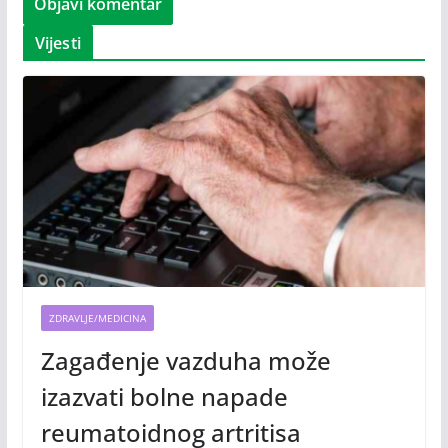
Vijesti
ZDRAVLJE/MEDICINA
Zagađenje vazduha može
izazvati bolne napade
reumatoidnog artritisa