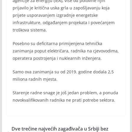
agencije za energiju (IEA), više od polovine njih
prijavilo je kritična uska grla u zapošljavanju koja
prijete usporavanjem izgradnje energetske
infrastrukture, odgađanjem projekata i povećanjem
troškova sistema.
Posebno su deficitarna primijenjena tehnička
zanimanja poput električara, radnika na cjevovodima,
operatera postrojenja i nuklearnih inženjera.
Samo ova zanimanja su od 2019. godine dodala 2,5
miliona radnih mjesta.
Starenje radne snage je još jedan problem, a ponuda
novokvalifikovanih radnika ne prati potrebe sektora.
Dve trećine najvećih zagađivača u Srbiji bez