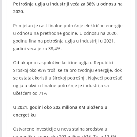
Potrošnja uglja u industriji veća za 38% u odnosu na
2020.
Primjetan je rast finalne potrošnje električne energije
u odnosu na prethodne godine. U odnosu na 2020.
godinu finalna potrošnja uglja u industriji u 2021.
godini veća je za 38,4%.
Od ukupno raspoložive količine uglja u Republici
Srpskoj oko 95% troši se za proizvodnju energije, dok
se ostatak koristi u širokoj potrošnji. Najveći potrošač
uglja u okviru finalne potrošnje je industrija sa
učešćem od 71%.
U 2021. godini oko 202 miliona KM uloženo u
energetiku
Ostvarene investicije u nova stalna sredstva u
energetiku iznose oko 202 miliona KM. To je 12,5%