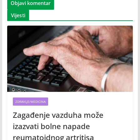
Vijesti
ZDRAVLJE/MEDICINA
Zagađenje vazduha može
izazvati bolne napade
reumatoidnog artritisa