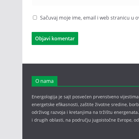
Sačuvaj moje ime, email i web stranicu 
O nama
Energologija je sajt posvećen prvenstveno vijestima i
energetske efikasnosti, zaštite životne sredine, bor
održivog razvoja i kretanjima na tržištu energenata.
i drugih oblasti, na području jugoistočne Evrope, 