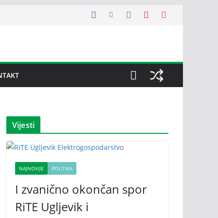
NTAKT
Vijesti
NAJNOVIJE
POLITIKA
I zvanično okončan spor
RiTE Ugljevik i