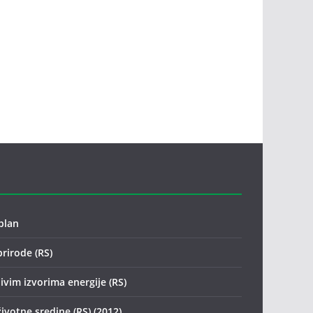
plan
prirode (RS)
ivim izvorima energije (RS)
životne sredine (RS) (2012)