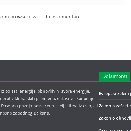
u ovom browseru za buduće komentare.
Dokumenti
z oblasti energije, obnovljivih izvora energije,
Evropski zeleni 
bi protiv klimatskih promjena, efikasne ekonomije,
 Posebna pažnja posvećena je vijestima iz ovih, ali
Zakon o zaštiti 
odnosno zapadnog Balkana.
Zakon o obnovlj
Zakon o zaštiti 