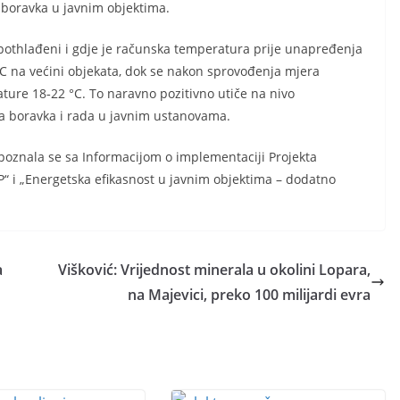
 boravka u javnim objektima.
i pothlađeni i gdje je računska temperatura prije unapređenja
°C na većini objekata, dok se nakon sprovođenja mjera
ture 18‐22 °C. To naravno pozitivno utiče na nivo
ra boravka i rada u javnim ustanovama.
upoznala se sa Informacijom o implementaciji Projekta
P“ i „Energetska efikasnost u javnim objektima – dodatno
a
Višković: Vrijednost minerala u okolini Lopara,
na Majevici, preko 100 milijardi evra