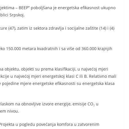
bjektima – BEEP” poboljšana je energetska efikasnost ukupno
lici Srpskoj.
re (47), zatim iz sektora zdravlja i socijalne zaštite (14) i (4)
ko 150.000 metara kvadratnih i sa više od 360.000 krajnjih
 objektu, objekti su prema klasifikaciji, u najvećoj mjeri
ije u najvećoj mjeri energetskoj klasi C ili B. Relativno mali
 pojedine mjere energetske efikasnosti su energetska klasa
laskom na obnovljive izvore energije, emisije CO₂ u
jem nivou.
 Projekta u pogledu povećanja komfora u zatvorenim