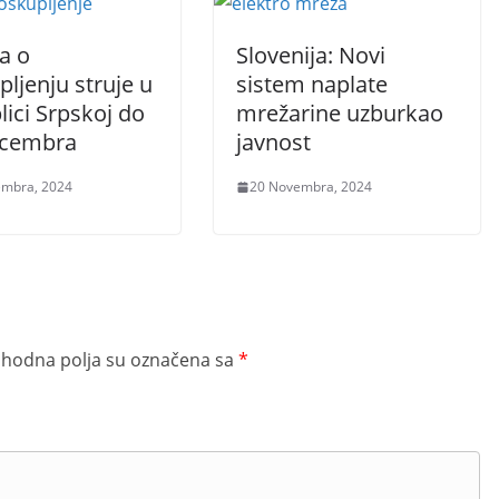
a o
Slovenija: Novi
ljenju struje u
sistem naplate
ici Srpskoj do
mrežarine uzburkao
ecembra
javnost
embra, 2024
20 Novembra, 2024
hodna polja su označena sa
*