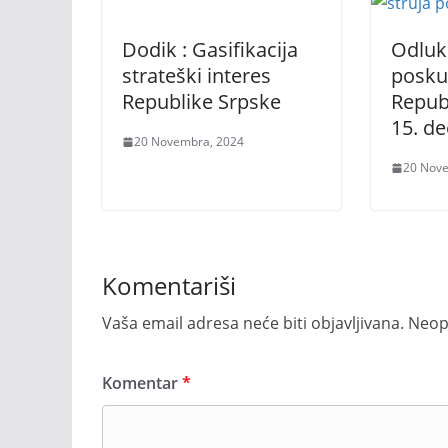
Dodik : Gasifikacija
Odluk
strateški interes
poskup
Republike Srpske
Republ
15. d
20 Novembra, 2024
20 Nov
Komentariši
Vaša email adresa neće biti objavljivana.
Neop
Komentar
*