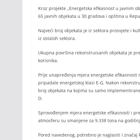
Kroz projekte „Energetska efikasnost u javnim o
65 javnih objekata u 30 gradova i opština u Repub
Najveći broj objekata je iz sektora prosvjete i kultu
iz ostaloh sektora.
Ukupna površina rekonstruisanih objekata je pre
korisnika.
Prije unapređenja mjera energetske efikasnosti na
pripadale energetskoj klasi E‐G. Nakon rekonstrukc
broj objekata na kojima su samo implementirane
D.
Sprovođenjem mjera energetske efikasnosti i pre
atmosferu su smanjene za 9.338 tona na godišn
Pored navedenog, potrebno je naglasiti i značaj