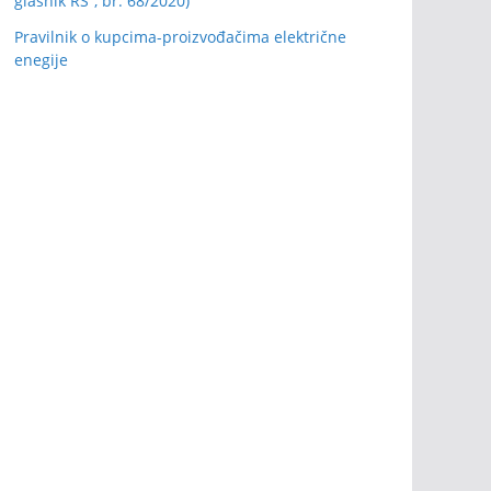
glasnik RS”, br. 68/2020)
Pravilnik o kupcima-proizvođačima električne
enegije