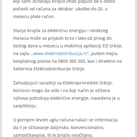
koji sami očitavaju brojilo imati popust od 6 odsto
počevši od računa za oktobar, ukoliko do 20. u
mesecu plate račun.
Stanje brojila za električnu energiju i sledećeg
meseca može se prijaviti brzo i lako od prvog do
šestog dana u mesecu u mobilnoj aplikaciji ED Srbije,
na sajtu ,,
www.elektrodistribucija.rs
”, putem mejla,
besplatnog poziva na 0800 360 300, kao i direktno na
šalterima Elektrodistribucije Srbije.
Zahvaljujući saradnji sa Elektroprivredom Srbije,
korisnici mogu da vide i na koji način je očitana
njihova potrošnja električne energije, navedeno je u
saopštenju.
U gornjem levom uglu računa nalazi se informacija
da li je očitavanje daljinsko, konvencionalno,
samoočitavanje, ili je brojilo neočitano.