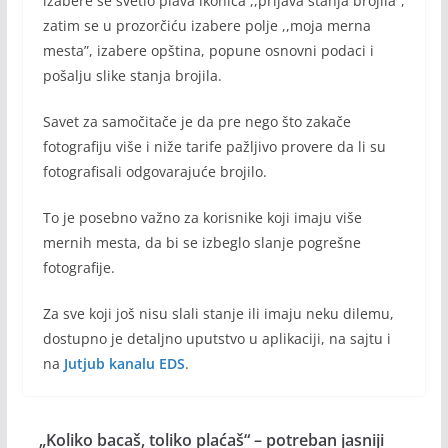
izabere se svetlo plava ikonica ,,prijava stanja brojila”,
zatim se u prozorčiću izabere polje ,,moja merna
mesta”, izabere opština, popune osnovni podaci i
pošalju slike stanja brojila.
Savet za samočitače je da pre nego što zakače
fotografiju više i niže tarife pažljivo provere da li su
fotografisali odgovarajuće brojilo.
To je posebno važno za korisnike koji imaju više
mernih mesta, da bi se izbeglo slanje pogrešne
fotografije.
Za sve koji još nisu slali stanje ili imaju neku dilemu,
dostupno je detaljno uputstvo u aplikaciji, na sajtu i
na
Jutjub kanalu EDS
.
„Koliko bacaš, toliko plaćaš“ – potreban jasniji