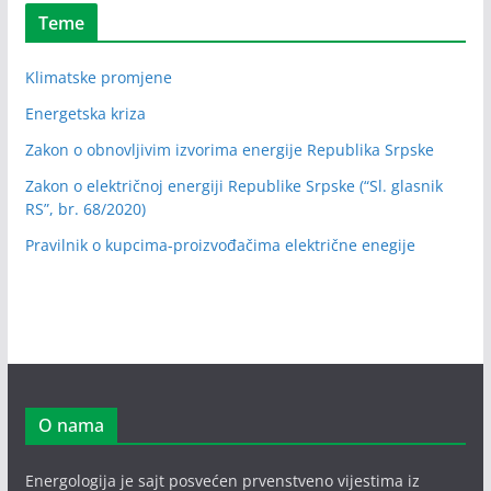
Teme
Klimatske promjene
Energetska kriza
Zakon o obnovljivim izvorima energije Republika Srpske
Zakon o električnoj energiji Republike Srpske (“Sl. glasnik
RS”, br. 68/2020)
Pravilnik o kupcima-proizvođačima električne enegije
O nama
Energologija je sajt posvećen prvenstveno vijestima iz