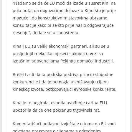
“Nadamo se da će EU moći da izađe u susret Kini na
pola puta, da dogovorimo dolazak u Kinu što je prije
moguće i da konstruktivnim stavovima ubrzamo
konsultacije kako bi se što prije našlo odgovarajuće
rješenje”, dodaje se u saopštenju.
Kina i EU su veliki ekonomski partneri, ali su se u
posljednjih nekoliko mjeseci sukobili u vezi sa
izdašnim subvencijama Pekinga domaćoj industriji.
Brisel tvrdi da ta podrška podriva princip slobodne
konkurencije i da je pomogla u snižavanju cijena
kineskog izvoza, potkopavajući evropske konkurente.
Kina je to negirala, osudila uvođenje carina EU i
upozorila da će one pokrenuti trgovinski rat.
Komentarišući nedavne izvještaje o tome da EU vodi
odvojene pregovore o cijenama s određenim