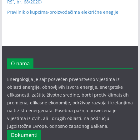
RS”, br. 68/2020)
Pravilnik o kupcima-proizvođačima električne enegije
O nama
Energologija je sajt posvećen prvenstveno vijestima iz
oblasti energije, obnovljivih izvora energije, energetske
efikasnosti, zaštite životne sredine, borbi protiv klimatskih
promjena, efikasne ekonomije, održivog razvoja i kretanjima
na tržištu energenata. Posebna pažnja posvećena je
vijestima iz ovih, ali i drugih oblasti, na području
jugoistočne Evrope, odnosno zapadnog Balkana.
Dokumenti