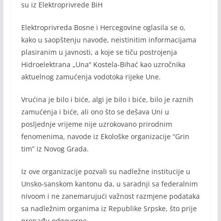
su iz Elektroprivrede BiH
Elektroprivreda Bosne i Hercegovine oglasila se o,
kako u saopštenju navode, neistinitim informacijama
plasiranim u javnosti, a koje se tiču postrojenja
Hidroelektrana „Una“ Kostela-Bihać kao uzročnika
aktuelnog zamućenja vodotoka rijeke Une.
Vrućina je bilo i biće, algi je bilo i biće, bilo je raznih
zamućenja i biće, ali ono što se dešava Uni u
posljednje vrijeme nije uzrokovano prirodnim
fenomenima, navode iz Ekološke organizacije “Grin
tim” iz Novog Grada.
Iz ove organizacije pozvali su nadležne institucije u
Unsko-sanskom kantonu da, u saradnji sa federalnim
nivoom i ne zanemarujući važnost razmjene podataka
sa nadležnim organima iz Republike Srpske, što prije
pronađu odgovorne.