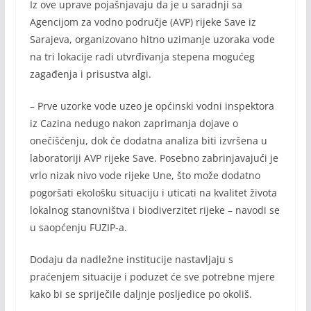
Iz ove uprave pojašnjavaju da je u saradnji sa
Agencijom za vodno područje (AVP) rijeke Save iz
Sarajeva, organizovano hitno uzimanje uzoraka vode
na tri lokacije radi utvrđivanja stepena mogućeg
zagađenja i prisustva algi.
– Prve uzorke vode uzeo je općinski vodni inspektora
iz Cazina nedugo nakon zaprimanja dojave o
onečišćenju, dok će dodatna analiza biti izvršena u
laboratoriji AVP rijeke Save. Posebno zabrinjavajući je
vrlo nizak nivo vode rijeke Une, što može dodatno
pogoršati ekološku situaciju i uticati na kvalitet života
lokalnog stanovništva i biodiverzitet rijeke – navodi se
u saopćenju FUZIP-a.
Dodaju da nadležne institucije nastavljaju s
praćenjem situacije i poduzet će sve potrebne mjere
kako bi se spriječile daljnje posljedice po okoliš.