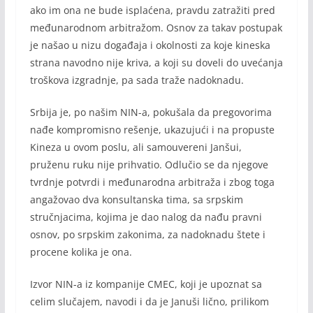
ako im ona ne bude isplaćena, pravdu zatražiti pred
međunarodnom arbitražom. Osnov za takav postupak
je našao u nizu događaja i okolnosti za koje kineska
strana navodno nije kriva, a koji su doveli do uvećanja
troškova izgradnje, pa sada traže nadoknadu.
Srbija je, po našim NIN-a, pokušala da pregovorima
nađe kompromisno rešenje, ukazujući i na propuste
Kineza u ovom poslu, ali samouvereni Janšui,
pruženu ruku nije prihvatio. Odlučio se da njegove
tvrdnje potvrdi i međunarodna arbitraža i zbog toga
angažovao dva konsultanska tima, sa srpskim
stručnjacima, kojima je dao nalog da nađu pravni
osnov, po srpskim zakonima, za nadoknadu štete i
procene kolika je ona.
Izvor NIN-a iz kompanije CMEC, koji je upoznat sa
celim slučajem, navodi i da je Januši lično, prilikom