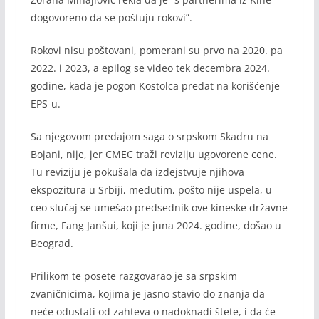
dogovoreno da se poštuju rokovi”.
Rokovi nisu poštovani, pomerani su prvo na 2020. pa
2022. i 2023, a epilog se video tek decembra 2024.
godine, kada je pogon Kostolca predat na korišćenje
EPS-u.
Sa njegovom predajom saga o srpskom Skadru na
Bojani, nije, jer CMEC traži reviziju ugovorene cene.
Tu reviziju je pokušala da izdejstvuje njihova
ekspozitura u Srbiji, međutim, pošto nije uspela, u
ceo slučaj se umešao predsednik ove kineske državne
firme, Fang Janšui, koji je juna 2024. godine, došao u
Beograd.
Prilikom te posete razgovarao je sa srpskim
zvaničnicima, kojima je jasno stavio do znanja da
neće odustati od zahteva o nadoknadi štete, i da će