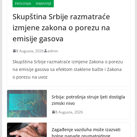
EKOLOGIJA
NAJNOVIJE
Skupština Srbije razmatraće
izmjene zakona o porezu na
emisije gasova
8 Augusta, 2026
admin
Skupština Srbije razmatraće izmjene Zakona o porezu
na emisije gasova sa efektom staklene bašte i Zakona
o porezu na uvoz
Srbija: potrošnja struje ljeti dostigla
zimski nivo
8 Augusta, 2026
Zagađenje vazduha može izazvati
bolne napade reumatoidnog