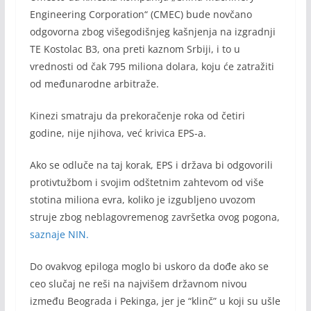
Engineering Corporation“ (CMEC) bude novčano
odgovorna zbog višegodišnjeg kašnjenja na izgradnji
TE Kostolac B3, ona preti kaznom Srbiji, i to u
vrednosti od čak 795 miliona dolara, koju će zatražiti
od međunarodne arbitraže.
Kinezi smatraju da prekoračenje roka od četiri
godine, nije njihova, već krivica EPS-a.
Ako se odluče na taj korak, EPS i država bi odgovorili
protivtužbom i svojim odštetnim zahtevom od više
stotina miliona evra, koliko je izgubljeno uvozom
struje zbog neblagovremenog završetka ovog pogona,
saznaje NIN.
Do ovakvog epiloga moglo bi uskoro da dođe ako se
ceo slučaj ne reši na najvišem državnom nivou
između Beograda i Pekinga, jer je “klinč” u koji su ušle