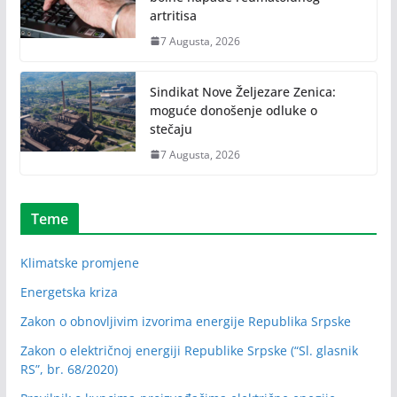
artritisa
7 Augusta, 2026
Sindikat Nove Željezare Zenica:
moguće donošenje odluke o
stečaju
7 Augusta, 2026
Teme
Klimatske promjene
Energetska kriza
Zakon o obnovljivim izvorima energije Republika Srpske
Zakon o električnoj energiji Republike Srpske (“Sl. glasnik
RS”, br. 68/2020)