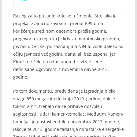
Razlog za to pucanje krije se u činjenici što, iako je
projekat zvanično završen i predat EPS-u na
korišćenje sredinom decembra prošle godine,
pregovori oko toga ko je kriv za maratonsku gradnju,
još nisu. Oni se, po saznanjima NIN-a, vode daleko od
očiju javnosti već godinu dana, ali bez uspeha, jer
Kinezi ne žele da odustanu od revizije cene
definisane ugovorom iz novembra davne 2013.
godine.
Po tom dokumentu, predviđena je izgradnja bloka
snage 350 megavata do kraja 2019. godine, dok je
tokom 2014. trebalo da se pribave dozvole i
saglasnosti i udari kamen-temeljac. Međutim, kamen-
temeljac je postavljen tek u novembru 2017. godine,
iako je te 2013. godine tadašnja ministarka energetike
Zorana Mihajlović rekla da je “s partnerima iz Kine