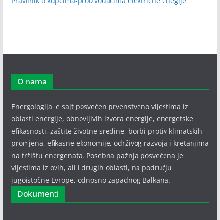
Pravilnik o kupcima-proizvođačima električne enegije
O nama
Energologija je sajt posvećen prvenstveno vijestima iz
oblasti energije, obnovljivih izvora energije, energetske
efikasnosti, zaštite životne sredine, borbi protiv klimatskih
promjena, efikasne ekonomije, održivog razvoja i kretanjima
na tržištu energenata. Posebna pažnja posvećena je
vijestima iz ovih, ali i drugih oblasti, na području
jugoistočne Evrope, odnosno zapadnog Balkana.
Dokumenti