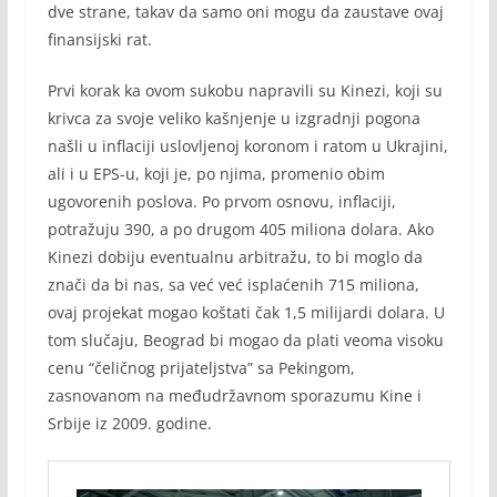
dve strane, takav da samo oni mogu da zaustave ovaj
finansijski rat.
Prvi korak ka ovom sukobu napravili su Kinezi, koji su
krivca za svoje veliko kašnjenje u izgradnji pogona
našli u inflaciji uslovljenoj koronom i ratom u Ukrajini,
ali i u EPS-u, koji je, po njima, promenio obim
ugovorenih poslova. Po prvom osnovu, inflaciji,
potražuju 390, a po drugom 405 miliona dolara. Ako
Kinezi dobiju eventualnu arbitražu, to bi moglo da
znači da bi nas, sa već već isplaćenih 715 miliona,
ovaj projekat mogao koštati čak 1,5 milijardi dolara. U
tom slučaju, Beograd bi mogao da plati veoma visoku
cenu “čeličnog prijateljstva” sa Pekingom,
zasnovanom na međudržavnom sporazumu Kine i
Srbije iz 2009. godine.