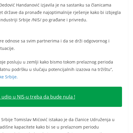
 Đedović Handanović izjavila je na sastanku sa članicama
et države da pronađe najoptimalnije rješenje kako bi izbjegla
ndustriji Srbije /NIS/ po građane i privredu.
bre odnose sa svim partnerima i da se drži odgovornog i
tuacije.
je posluju u zemlji kako bismo tokom prelaznog perioda
datnu podršku u slučaju potencijalnih izazova na tržištu”,
ke Srbije.
i udio u NIS-u treba da bude nula !
Srbije Tomislav Mićović istakao je da članice Udruženja u
adišne kapacitete kako bi se u prelaznom periodu