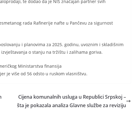
aloprodaji, te dodao da je NIS značajan partner svih
nesmetanog rada Rafinerije nafte u Pančevu za sigurnost
poslovanju i planovima za 2025. godinu, uvoznim i skladišnim
zvještavanja o stanju na tržištu i zalihama goriva.
eričkog Ministarstva finansija
 jer je više od 56 odsto u ruskom vlasništvu.
m
Cijena komunalnih usluga u Republici Srpskoj –
šta je pokazala analiza Glavne službe za reviziju