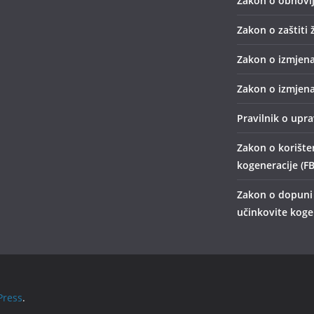
Zakon o obnovlj
Zakon o zaštiti 
Zakon o izmjena
Zakon o izmjena
Pravilnik o upr
Zakon o korišten
kogeneracije (FB
Zakon o dopuni 
učinkovite kogen
ress
.