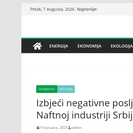
Skip
Najnovije:
Petak, 7 Augusta, 2026
to
content
ENERGIJA
EKONOMIJA
EKOLOGIJA
ISTAKNUTO
POLITIKA
Izbjeći negativne posl
Naftnoj industriji Srb
14 Januara, 2025
admin