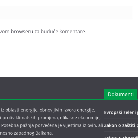
u ovom browseru za buduće komentare.
Dokumenti
z oblasti energije, obnovljivih izvora energije,
Evropski zeleni 
bi protiv klimatskih promjena, efikasne ekonomije,
 Posebna pažnja posvećena je vijestima iz ovih, ali
Zakon o zaštiti 
odnosno zapadnog Balkana.