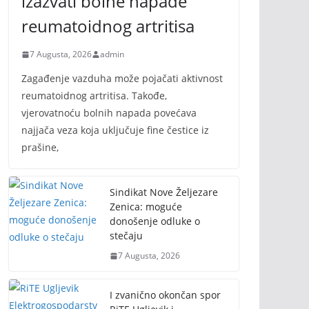
izazvati bolne napade
reumatoidnog artritisa
7 Augusta, 2026
admin
Zagađenje vazduha može pojačati aktivnost
reumatoidnog artritisa. Takođe,
vjerovatnoću bolnih napada povećava
najjača veza koja uključuje fine čestice iz
prašine,
Sindikat Nove Željezare
Zenica: moguće
donošenje odluke o
stečaju
7 Augusta, 2026
I zvanično okončan spor