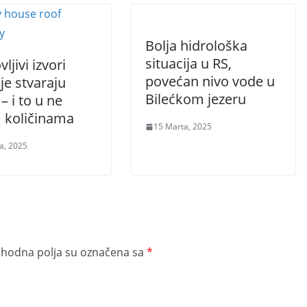
Bolja hidrološka
situacija u RS,
ljivi izvori
povećan nivo vode u
je stvaraju
Bilećkom jezeru
– i to u ne
 količinama
15 Marta, 2025
a, 2025
hodna polja su označena sa
*