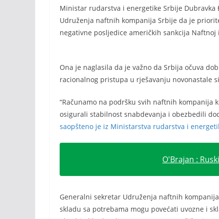
Ministar rudarstva i energetike Srbije Dubravka
Udruženja naftnih kompanija Srbije da je priorit
negativne posljedice američkih sankcija Naftnoj i
Ona je naglasila da je važno da Srbija očuva do
racionalnog pristupa u rješavanju novonastale si
“Računamo na podršku svih naftnih kompanija ko
osigurali stabilnost snabdevanja i obezbedili do
saopšteno je iz Ministarstva rudarstva i energeti
O'Brajan : Rusk
Generalni sekretar Udruženja naftnih kompanija 
skladu sa potrebama mogu povećati uvozne i skl