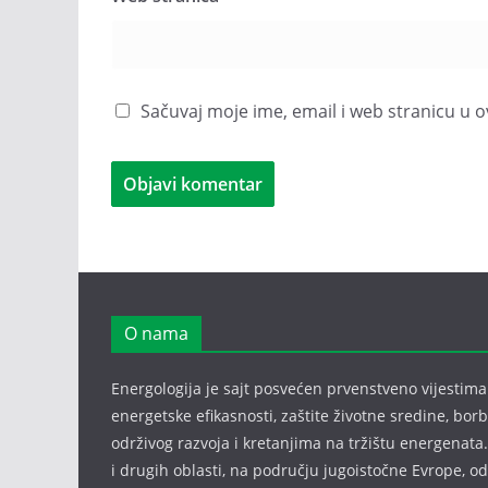
Sačuvaj moje ime, email i web stranicu 
O nama
Energologija je sajt posvećen prvenstveno vijestima i
energetske efikasnosti, zaštite životne sredine, bor
održivog razvoja i kretanjima na tržištu energenata.
i drugih oblasti, na području jugoistočne Evrope, 