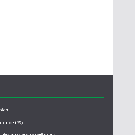
plan
prirode (RS)